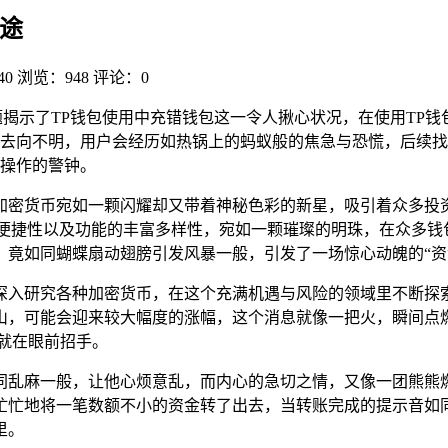
途
40
浏览：948
评论：0
揭示了TP钱包使用中充错钱包这一令人揪心状况，在使用TP
去向不明，用户会经历如热锅上的蚂蚁般的焦急与恐慌，后续找
操作的警钟。
加密货币宛如一颗闪耀却又带着神秘色彩的新星，吸引着众多投
的便捷性以及功能的丰富多样性，宛如一颗璀璨的明珠，在众多钱
竟如同蝴蝶扇动翅膀引发风暴一般，引发了一场惊心动魄的“资
深入研究各种加密货币，在这个充满机遇与风险的领域里不断探索
山，可能会迎来较大幅度的涨幅，这个消息就像一把火，瞬间点燃
就在眼前招手。
同乱麻一般，让他心烦意乱，而内心的急切之情，又像一团熊熊
忙忙地将一笔数额不小的资金转了出去，当转账完成的提示音如
里。