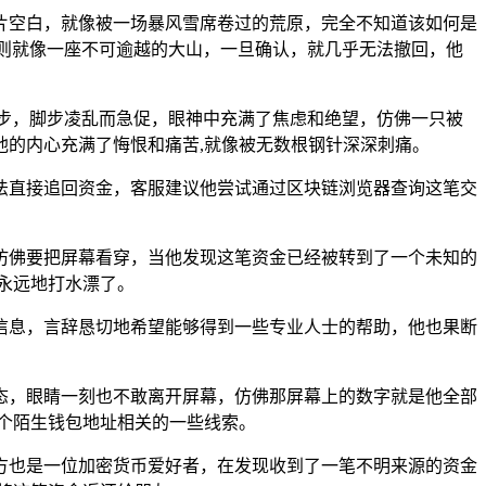
片空白，就像被一场暴风雪席卷过的荒原，完全不知道该如何是
则就像一座不可逾越的大山，一旦确认，就几乎无法撤回，他
步，脚步凌乱而急促，眼神中充满了焦虑和绝望，仿佛一只被
的内心充满了悔恨和痛苦,就像被无数根钢针深深刺痛。
法直接追回资金，客服建议他尝试通过区块链浏览器查询这笔交
仿佛要把屏幕看穿，当他发现这笔资金已经被转到了一个未知的
永远地打水漂了。
信息，言辞恳切地希望能够得到一些专业人士的帮助，他也果断
态，眼睛一刻也不敢离开屏幕，仿佛那屏幕上的数字就是他全部
个陌生钱包地址相关的一些线索。
方也是一位加密货币爱好者，在发现收到了一笔不明来源的资金