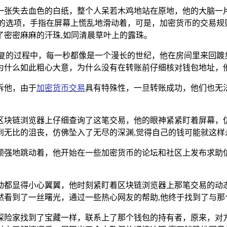
一张失去血色的白纸，整个人呆若木鸡地站在原地，他的大脑一
账的选项，手指在屏幕上慌乱地滑动着，可是，加密货币的交易规
了密密麻麻的汗珠,如同清晨草叶上的露珠。
回复的过程中，每一秒都像是一个漫长的世纪，他在房间里来回踱
为什么如此粗心大意，为什么没有在转账前仔细核对钱包地址，他
诉他，由于
加密货币交易
具有特殊性，一旦转账成功，他们也无
区块链浏览器上仔细查询了这笔交易，他的眼神紧紧盯着屏幕，
到无比的沮丧，仿佛坠入了无尽的深渊,觉得自己的钱可能就这样
顽强地跳动着，他开始在一些加密货币的论坛和社区上发布求助
动都显得小心翼翼，他时刻紧盯着区块链浏览器上那笔交易的动
然看到了一丝曙光，通过一些热心网友的帮助,他终于找到了与那
探险家找到了宝藏一样，联系上了那个钱包的持有者，原来，对