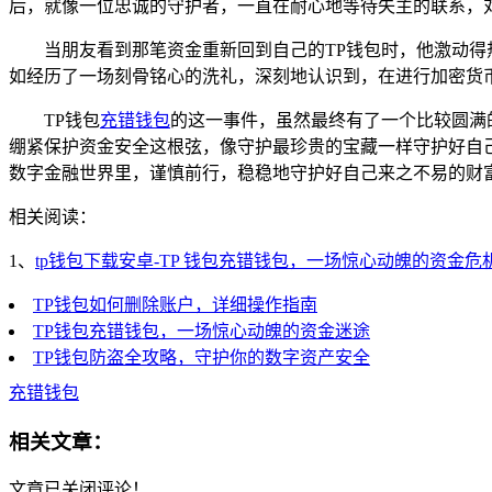
后，就像一位忠诚的守护者，一直在耐心地等待失主的联系，
当朋友看到那笔资金重新回到自己的TP钱包时，他激动
如经历了一场刻骨铭心的洗礼，深刻地认识到，在进行加密货
TP钱包
充错钱包
的这一事件，虽然最终有了一个比较圆满
绷紧保护资金安全这根弦，像守护最珍贵的宝藏一样守护好自
数字金融世界里，谨慎前行，稳稳地守护好自己来之不易的财
相关阅读：
1、
tp钱包下载安卓-TP 钱包充错钱包，一场惊心动魄的资金危
TP钱包如何删除账户，详细操作指南
TP钱包充错钱包，一场惊心动魄的资金迷途
TP钱包防盗全攻略，守护你的数字资产安全
充错钱包
相关文章：
文章已关闭评论！