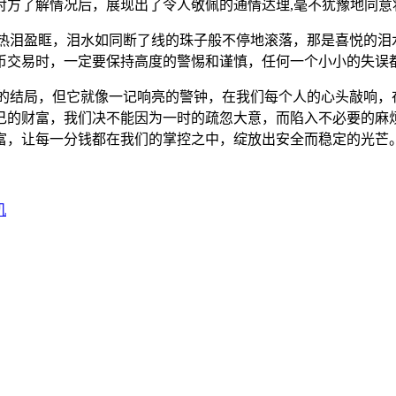
对方了解情况后，展现出了令人敬佩的通情达理,毫不犹豫地同意
得热泪盈眶，泪水如同断了线的珠子般不停地滚落，那是喜悦的泪
币交易时，一定要保持高度的警惕和谨慎，任何一个小小的失误都
的结局，但它就像一记响亮的警钟，在我们每个人的心头敲响，
己的财富，我们决不能因为一时的疏忽大意，而陷入不必要的麻
富，让每一分钱都在我们的掌控之中，绽放出安全而稳定的光芒
机