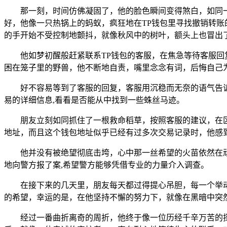
那一刻，时间仿佛凝固了，他的脸色瞬间变得煞白，如同
好，他像一只热锅上的蚂蚁，疯狂地在TP钱包里寻找撤销转
的手开始不受控制地颤抖，就像秋风中的树叶，额头上也冒出
他如梦初醒般赶紧联系TP钱包的客服，在焦急等待客服
困在笼子里的野兽，他不断地自责，嘴里念念有词，后悔自己
好不容易等到了客服的回复，客服用沉稳而无奈的语气告
易的详细信息,看看是否能从中找到一些蛛丝马迹。
朋友立刻如同抓住了一根救命稻草，按照客服的建议，在
地址，而且这个钱包地址似乎已经有过多次交易记录时，他感
他并没有被绝望彻底击垮，心中那一丝希望的火苗依然在
地向警方报了案,希望警方能够凭借专业的力量介入调查。
在接下来的几天里，朋友每天都过得提心吊胆，每一个举
的希望，幸运的是，在他坚持不懈的努力下，就像在黑暗中突
经过一番曲折离奇的周折，他终于像一位历经千辛万苦的