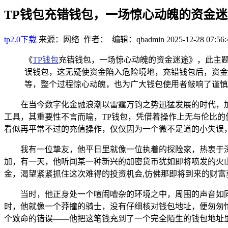
TP钱包充错钱包，一场惊心动魄的资金迷
tp2.0下载
来源：网络 作者： 编辑：qbadmin
2025-12-28 07:56:
《
TP钱包
充错钱包，一场惊心动魄的资金迷途》，此主题
误钱包，这无疑使资金陷入危险境地，充错钱包后，资金
等，整个过程惊心动魄，也为广大钱包使用者敲响了谨慎
在当今数字化金融浪潮以雷霆万钧之势迅猛发展的时代，
工具，其重要性不言而喻，TP钱包，凭借着操作上无与伦比
看似再平常不过的充值操作，仅仅因为一个微不足道的小失误，
我有一位挚友，他平日里就像一位执着的探险家，热衷于
加，有一天，他听闻某一种新兴的加密货币犹如即将喷发的火
金，渴望紧紧抓住这次难得的投资机会,仿佛那即将到来的财富
当时，他正身处一个喧闹嘈杂的环境之中，周围的声音如
时，他就像一个莽撞的骑士，没有仔细核对钱包地址，便匆匆
个致命的错误——他把这笔钱充到了一个完全陌生的钱包地址