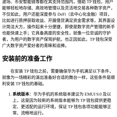
波场、币安智能链等都在其支持范围内，借助 TP 钱包，用户
能够轻松地存储、高效地管理以及灵活地交易各种数字资产，
不仅如此，用户还能深度参与 DeFi（去中心化金融）项目，
比如进行质押获取收益、开展借贷满足资金需求等，其界面设
计简洁大方，操作起来十分便捷，即使是数字资产管理的新手
也能快速上手；它具备高度的安全性，就像一位忠诚的守护
者，为用户的数字资产保驾护航，也正因如此，TP 钱包深受
广大数字资产爱好者的青睐和追捧。
安装前的准备工作
在安装 TP 钱包之前，需要确保华为手机满足以下条件，
就像为一场精彩的演出准备好合适的舞台一样，这些条件是顺
利安装 TP 钱包的基础。
系统版本
：华为手机的系统版本建议为 EMUI 9.0 及以
上，这是因为较新的系统版本能够为 TP 钱包提供更稳
定、更适配的运行环境，保证 TP 钱包各项功能能够正
常、流畅地运行。