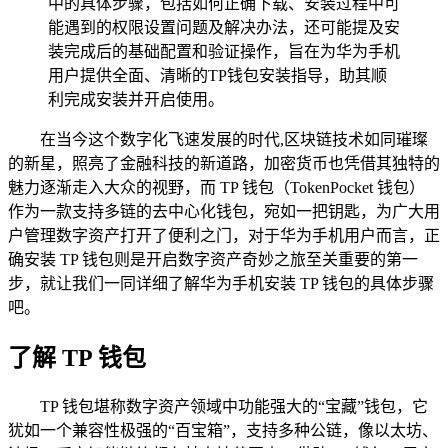
中的具体步骤，包括如何正确下载、安装过程中可
能遇到的权限设置问题及解决办法，还可能提及安
装完成后的基础配置和验证操作，旨在为华为手机
用户提供全面、清晰的TP钱包安装指导，助其顺
利完成安装并开启使用。
在当今这个数字化飞速发展的时代,区块链技术如同璀璨
的新星，照亮了金融科技的新道路，加密货币也凭借其独特的
魅力逐渐走入大众的视野，而 TP 钱包（TokenPocket 钱包）
作为一款支持多链的去中心化钱包，宛如一把钥匙，为广大用
户管理数字资产打开了便利之门，对于华为手机用户而言，正
确安装 TP 钱包则是开启数字资产奇妙之旅至关重要的第一
步，就让我们一同详细了解华为手机安装 TP 钱包的具体步骤
吧。
了解 TP 钱包
TP 钱包堪称数字资产领域中功能强大的“宝藏”钱包，它
犹如一个兼容性极强的“百宝箱”，支持多种公链，像以太坊、