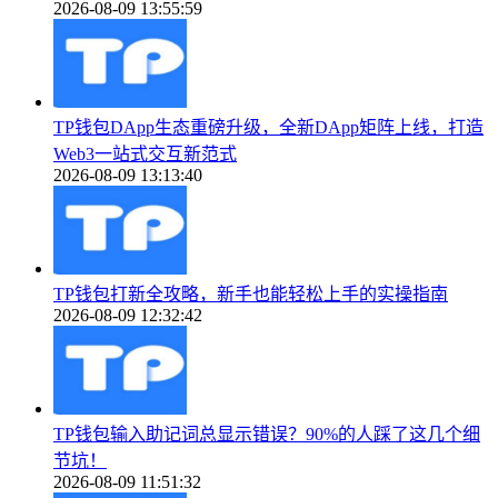
2026-08-09 13:55:59
TP钱包DApp生态重磅升级，全新DApp矩阵上线，打造
Web3一站式交互新范式
2026-08-09 13:13:40
TP钱包打新全攻略，新手也能轻松上手的实操指南
2026-08-09 12:32:42
TP钱包输入助记词总显示错误？90%的人踩了这几个细
节坑！
2026-08-09 11:51:32