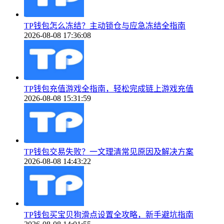
TP钱包怎么冻结？主动锁仓与应急冻结全指南
2026-08-08 17:36:08
TP钱包充值游戏全指南，轻松完成链上游戏充值
2026-08-08 15:31:59
TP钱包交易失败？一文理清常见原因及解决方案
2026-08-08 14:43:22
TP钱包买宝贝狗滑点设置全攻略，新手避坑指南