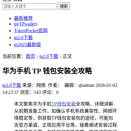
搜索
最新推荐
tp(TPwallet)
TokenPocket官网
tp2.0下载
tp2025最新版
当前位置：
首页
tp2.0下载
正文
>
>
华为手机 TP 钱包安装全攻略
tp2.0下载
来源：网络 作者： 编辑：qbadmin
2026-01-02
14:23:37
浏览：543
评论：0
本文聚焦华为手机
TP钱包安装
全攻略，详细讲解
从前期准备工作，如确认手机系统兼容性、网络环
境稳定等，到获取TP钱包安装包的途径，可能包
含官方渠道、正规应用平台等，接着阐述安装过程