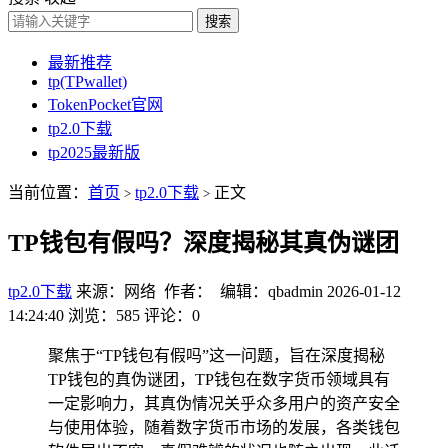
搜索
最新推荐
tp(TPwallet)
TokenPocket官网
tp2.0下载
tp2025最新版
当前位置：
首页
tp2.0下载
正文
>
>
TP钱包有假吗？深度揭秘其真伪谜团
tp2.0下载
来源：网络 作者： 编辑：qbadmin
2026-01-12
14:24:40
浏览：585
评论：0
聚焦于“TP钱包有假吗”这一问题，旨在深度揭秘
TP钱包的真伪谜团，TP钱包在数字货币领域具有
一定影响力，其真伪情况关乎众多用户的资产安全
与使用体验，随着数字货币市场的发展，各类钱包