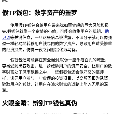
阱。
假TP钱包：数字资产的噩梦
使用假TP钱包会给用户带来犹如噩梦般的巨大风险和损
失,假钱包就像一个贪婪的小偷，可能会收集用户的私钥、
助
记词
等关键信息，一旦这些信息被泄露，不法分子就可以像强
盗一样轻易地转移用户钱包内的数字资产，导致用户遭受惨重
的经济损失，仿佛一夜之间财富化为乌有。
假钱包还可能存在安全漏洞,就像一座千疮百孔的城堡，
容易受到黑客攻击，进一步威胁用户的资产安全，让用户的数
字财富处于风雨飘摇之中，一些假钱包还会像邪恶的巫师一
样，诱导用户参与一些虚假的投资项目，以高额回报为诱饵，
骗取用户的钱财，让用户在追求财富的道路上陷入无尽的深
渊。
火眼金睛：辨别TP钱包真伪