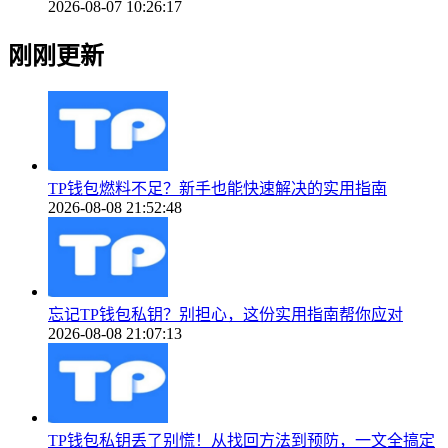
2026-08-07 10:26:17
刚刚更新
TP钱包燃料不足？新手也能快速解决的实用指南
2026-08-08 21:52:48
忘记TP钱包私钥？别担心，这份实用指南帮你应对
2026-08-08 21:07:13
TP钱包私钥丢了别慌！从找回方法到预防，一文全搞定