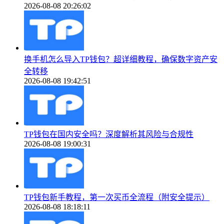
2026-08-08 20:26:02
换手机怎么导入TP钱包？超详细教程，确保数字资产安
全转移
2026-08-08 19:42:51
TP钱包在国内安全吗？深度解析其风险与合规性
2026-08-08 19:00:31
TP钱包新手教程，第一次买币全流程（附安全提示）
2026-08-08 18:18:11