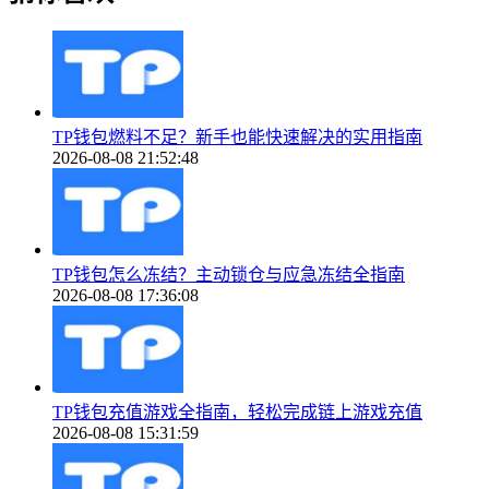
TP钱包燃料不足？新手也能快速解决的实用指南
2026-08-08 21:52:48
TP钱包怎么冻结？主动锁仓与应急冻结全指南
2026-08-08 17:36:08
TP钱包充值游戏全指南，轻松完成链上游戏充值
2026-08-08 15:31:59