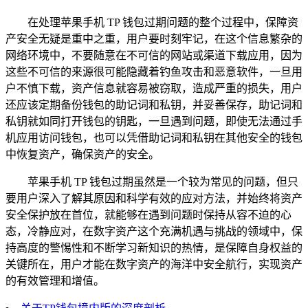
在处理苹果手机 TP 钱包过期问题的整个过程中，保障资
产安全无疑是重中之重，用户要时刻牢记，在这个信息繁杂的
网络环境中，不要随意在不可信的网站或渠道下载应用，因为
这些不可信的来源很可能隐藏着钓鱼攻击和恶意软件，一旦用
户不慎下载，资产信息就容易被窃取，造成严重的损失，用户
还应该定期备份钱包的助记词和私钥，并妥善保存，助记词和
私钥就如同打开钱包的钥匙，一旦遇到问题，即使无法通过手
机应用访问钱包，也可以凭借助记词和私钥在其他安全的钱包
中恢复资产，确保资产的安全。
苹果手机 TP 钱包过期虽然是一个较为常见的问题，但只
要用户深入了解其原因和科学有效的应对方法，并始终将资产
安全保护放在首位，就能够在遇到问题时保持从容不迫的心
态，冷静应对，在数字资产这个充满机遇与挑战的领域中，保
持高度的警惕性和不断学习新知识的热情，是保障自身权益的
关键所在，用户才能在数字资产的海洋中安全航行，实现资产
的有效管理和增值。