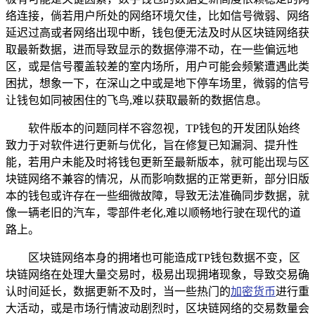
络连接，倘若用户所处的网络环境欠佳，比如信号微弱、网络
延迟过高或者网络出现中断，钱包便无法及时从区块链网络获
取最新数据，进而导致显示的数据停滞不动，在一些偏远地
区，或是信号覆盖较差的室内场所，用户可能会频繁遭遇此类
困扰，想象一下，在深山之中或是地下停车场里，微弱的信号
让钱包如同被困住的飞鸟,难以获取最新的数据信息。
软件版本的问题同样不容忽视，TP钱包的开发团队始终
致力于对软件进行更新与优化，旨在修复已知漏洞、提升性
能，若用户未能及时将钱包更新至最新版本，就可能出现与区
块链网络不兼容的情况，从而影响数据的正常更新，部分旧版
本的钱包或许存在一些细微故障，导致无法准确同步数据，就
像一辆老旧的汽车，零部件老化,难以顺畅地行驶在现代的道
路上。
区块链网络本身的拥堵也可能造成TP钱包数据不变，区
块链网络在处理大量交易时，极易出现拥堵现象，导致交易确
认时间延长，数据更新不及时，当一些热门的
加密货币
进行重
大活动，或是市场行情波动剧烈时，区块链网络的交易数量会