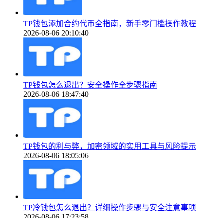
TP钱包添加合约代币全指南，新手零门槛操作教程
2026-08-06 20:10:40
TP钱包怎么退出？安全操作全步骤指南
2026-08-06 18:47:40
TP钱包的利与弊，加密领域的实用工具与风险提示
2026-08-06 18:05:06
TP冷钱包怎么退出？详细操作步骤与安全注意事项
2026-08-06 17:23:58