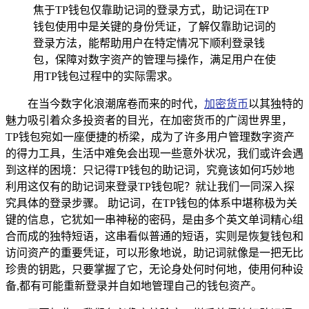
焦于TP钱包仅靠助记词的登录方式，助记词在TP
钱包使用中是关键的身份凭证，了解仅靠助记词的
登录方法，能帮助用户在特定情况下顺利登录钱
包，保障对数字资产的管理与操作，满足用户在使
用TP钱包过程中的实际需求。
在当今数字化浪潮席卷而来的时代，
加密货币
以其独特的
魅力吸引着众多投资者的目光，在加密货币的广阔世界里，
TP钱包宛如一座便捷的桥梁，成为了许多用户管理数字资产
的得力工具，生活中难免会出现一些意外状况，我们或许会遇
到这样的困境：只记得TP钱包的助记词，究竟该如何巧妙地
利用这仅有的助记词来登录TP钱包呢？就让我们一同深入探
究具体的登录步骤。 助记词，在TP钱包的体系中堪称极为关
键的信息，它犹如一串神秘的密码，是由多个英文单词精心组
合而成的独特短语，这串看似普通的短语，实则是恢复钱包和
访问资产的重要凭证，可以形象地说，助记词就像是一把无比
珍贵的钥匙，只要掌握了它，无论身处何时何地，使用何种设
备,都有可能重新登录并自如地管理自己的钱包资产。