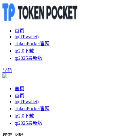
首页
tp(TPwallet)
TokenPocket官网
tp2.0下载
tp2025最新版
导航
首页
首页
tp(TPwallet)
TokenPocket官网
tp2.0下载
tp2025最新版
搜索
收起