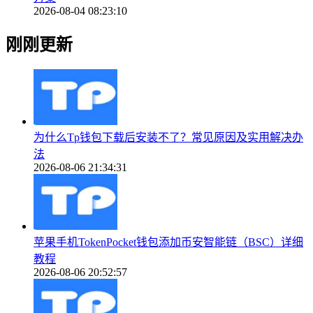
2026-08-04 08:23:10
刚刚更新
为什么Tp钱包下载后安装不了？常见原因及实用解决办
法
2026-08-06 21:34:31
苹果手机TokenPocket钱包添加币安智能链（BSC）详细
教程
2026-08-06 20:52:57