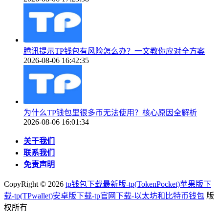
腾讯提示TP钱包有风险怎么办？一文教你应对全方案
2026-08-06 16:42:35
为什么TP钱包里很多币无法使用？核心原因全解析
2026-08-06 16:01:34
关于我们
联系我们
免责声明
CopyRight ©
2026
tp钱包下载最新版-tp(TokenPocket)苹果版下
载-tp(TPwallet)安卓版下载-tp官网下载-以太坊和比特币钱包
版
权所有