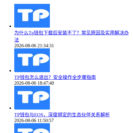
为什么Tp钱包下载后安装不了？常见原因及实用解决办
法
2026-08-06 21:34:31
TP钱包怎么退出？安全操作全步骤指南
2026-08-06 18:47:40
TP钱包与EOS，深度绑定的生态伙伴关系解析
2026-08-06 11:50:57