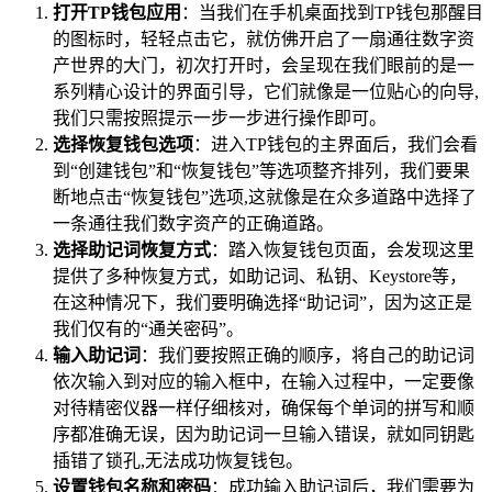
打开TP钱包应用
：当我们在手机桌面找到TP钱包那醒目
的图标时，轻轻点击它，就仿佛开启了一扇通往数字资
产世界的大门，初次打开时，会呈现在我们眼前的是一
系列精心设计的界面引导，它们就像是一位贴心的向导,
我们只需按照提示一步一步进行操作即可。
选择恢复钱包选项
：进入TP钱包的主界面后，我们会看
到“创建钱包”和“恢复钱包”等选项整齐排列，我们要果
断地点击“恢复钱包”选项,这就像是在众多道路中选择了
一条通往我们数字资产的正确道路。
选择助记词恢复方式
：踏入恢复钱包页面，会发现这里
提供了多种恢复方式，如助记词、私钥、Keystore等，
在这种情况下，我们要明确选择“助记词”，因为这正是
我们仅有的“通关密码”。
输入助记词
：我们要按照正确的顺序，将自己的助记词
依次输入到对应的输入框中，在输入过程中，一定要像
对待精密仪器一样仔细核对，确保每个单词的拼写和顺
序都准确无误，因为助记词一旦输入错误，就如同钥匙
插错了锁孔,无法成功恢复钱包。
设置钱包名称和密码
：成功输入助记词后，我们需要为