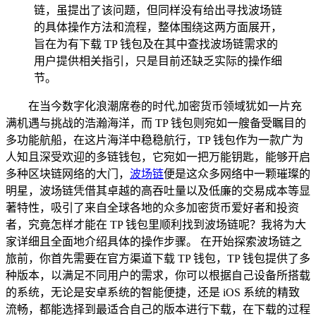
链，虽提出了该问题，但同样没有给出寻找波场链
的具体操作方法和流程，整体围绕这两方面展开，
旨在为有下载 TP 钱包及在其中查找波场链需求的
用户提供相关指引，只是目前还缺乏实际的操作细
节。
在当今数字化浪潮席卷的时代,加密货币领域犹如一片充
满机遇与挑战的浩瀚海洋，而 TP 钱包则宛如一艘备受瞩目的
多功能航船，在这片海洋中稳稳航行，TP 钱包作为一款广为
人知且深受欢迎的多链钱包，它宛如一把万能钥匙，能够开启
多种区块链网络的大门，
波场链
便是这众多网络中一颗璀璨的
明星，波场链凭借其卓越的高吞吐量以及低廉的交易成本等显
著特性，吸引了来自全球各地的众多加密货币爱好者和投资
者，究竟怎样才能在 TP 钱包里顺利找到波场链呢？我将为大
家详细且全面地介绍具体的操作步骤。 在开始探索波场链之
旅前，你首先需要在官方渠道下载 TP 钱包，TP 钱包提供了多
种版本，以满足不同用户的需求，你可以根据自己设备所搭载
的系统，无论是安卓系统的智能便捷，还是 iOS 系统的精致
流畅，都能选择到最适合自己的版本进行下载，在下载的过程