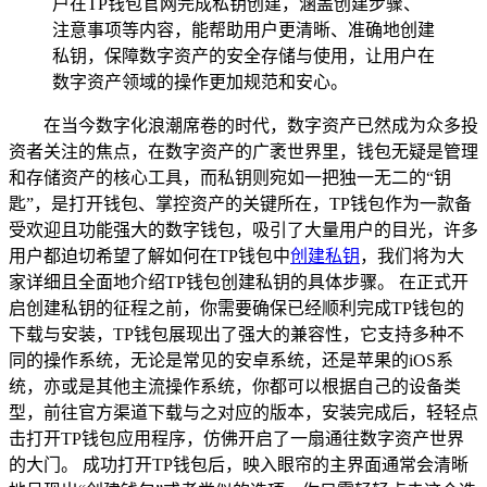
户在TP钱包官网完成私钥创建，涵盖创建步骤、
注意事项等内容，能帮助用户更清晰、准确地创建
私钥，保障数字资产的安全存储与使用，让用户在
数字资产领域的操作更加规范和安心。
在当今数字化浪潮席卷的时代，数字资产已然成为众多投
资者关注的焦点，在数字资产的广袤世界里，钱包无疑是管理
和存储资产的核心工具，而私钥则宛如一把独一无二的“钥
匙”，是打开钱包、掌控资产的关键所在，TP钱包作为一款备
受欢迎且功能强大的数字钱包，吸引了大量用户的目光，许多
用户都迫切希望了解如何在TP钱包中
创建私钥
，我们将为大
家详细且全面地介绍TP钱包创建私钥的具体步骤。 在正式开
启创建私钥的征程之前，你需要确保已经顺利完成TP钱包的
下载与安装，TP钱包展现出了强大的兼容性，它支持多种不
同的操作系统，无论是常见的安卓系统，还是苹果的iOS系
统，亦或是其他主流操作系统，你都可以根据自己的设备类
型，前往官方渠道下载与之对应的版本，安装完成后，轻轻点
击打开TP钱包应用程序，仿佛开启了一扇通往数字资产世界
的大门。 成功打开TP钱包后，映入眼帘的主界面通常会清晰