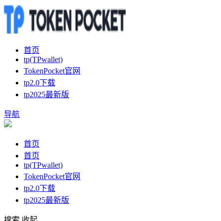
首页
tp(TPwallet)
TokenPocket官网
tp2.0下载
tp2025最新版
导航
首页
首页
tp(TPwallet)
TokenPocket官网
tp2.0下载
tp2025最新版
搜索
收起