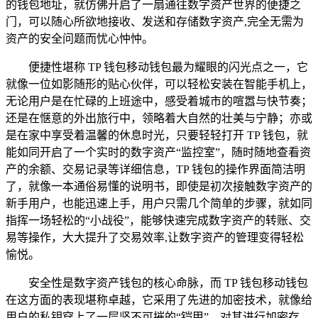
的钱包地址，就仿佛开启了一扇通往数字资产世界的便捷之
门，可以随心所欲地接收、发送和存储数字资产,完全无需为
资产的安全问题而忧心忡忡。
便捷性堪称 TP 钱包移动钱包最为耀眼的闪光点之一，它
就像一位如影随形的贴心伙伴，可以轻松安装在智能手机上，
无论用户是在忙碌的上班途中，感受着城市的喧嚣与快节奏；
还是在惬意的外出旅行中，领略着大自然的壮美与宁静；亦或
是在家中享受着温馨的休息时光，只要轻轻打开 TP 钱包，就
能如同开启了一个实时的数字资产“监控室”，随时随地查看资
产的余额、交易记录等详细信息，TP 钱包的操作界面简洁明
了，就像一本通俗易懂的说明书，即使是初次接触数字资产的
新手用户，也能迅速上手，用户只需几个简单的步骤，就如同
指挥一场轻松的“小战役”，能够快速完成数字资产的转账、交
易等操作，大大提升了交易效率,让数字资产的管理变得轻松
愉悦。
安全性是数字资产钱包的核心命脉，而 TP 钱包移动钱包
在这方面的表现堪称卓越，它采用了先进的加密技术，就像给
用户的私钥穿上了一层坚不可摧的“铠甲”，对其进行加密存