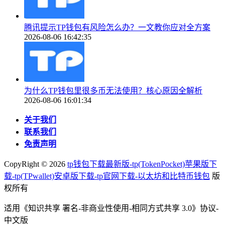
腾讯提示TP钱包有风险怎么办？一文教你应对全方案
2026-08-06 16:42:35
为什么TP钱包里很多币无法使用？核心原因全解析
2026-08-06 16:01:34
关于我们
联系我们
免责声明
CopyRight ©
2026
tp钱包下载最新版-tp(TokenPocket)苹果版下
载-tp(TPwallet)安卓版下载-tp官网下载-以太坊和比特币钱包
版
权所有
适用《知识共享 署名-非商业性使用-相同方式共享 3.0》协议-
中文版