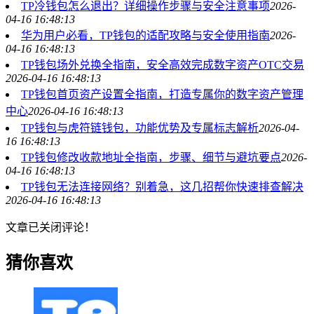
TP冷钱包怎么退出？详细操作步骤与安全注意事项
2026-
04-16 16:48:13
华为用户必看，TP钱包的适配攻略与安全使用指南
2026-
04-16 16:48:13
TP钱包场外兑换全指南，安全高效完成数字资产OTC交易
2026-04-16 16:48:13
TP钱包首页资产设置全指南，打造专属你的数字资产管理
中心
2026-04-16 16:48:13
TP钱包与虎符链钱包，功能优势及专属标志解析
2026-04-
16 16:48:13
TP钱包修改收款地址全指南，步骤、细节与避坑要点
2026-
04-16 16:48:13
TP钱包无法连接网络？别着急，这几招帮你快速排查解决
2026-04-16 16:48:13
文章已关闭评论！
猜你喜欢