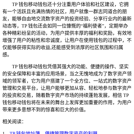
TP 钱包移动钱包还十分注重用户体验和社区建设，它拥
有一个活跃且充满热情的社区，用户就像一群志同道合的朋
友，能够自由地交流数字资产的投资经验、分享行业内的最新
动态等，TP 钱包还会如同一位慷慨的“福利使者”，定期举办
各种精彩纷呈的活动，为用户提供丰厚的福利和奖励，有效地
增强了用户的粘性和忠诚度，让用户在使用钱包的过程中，不
仅能够获得实际的收益,还能感受到浓厚的社区氛围和归属
感。
TP 钱包移动钱包凭借其强大的功能、便捷的操作、坚实
的安全保障和丰富的应用场景，当之无愧地成为了数字资产领
域的领军者，它为用户搭建了一个全方位、一站式的数字资产
管理和交易平台，让用户能够更加从容、轻松地参与数字资产
的投资和交易，随着数字资产市场的持续蓬勃发展，相信 TP
钱包移动钱包将在未来的舞台上发挥更加重要的作用，为用户
带来更多意想不到的惊喜和巨大的价值。
相关阅读：
1、
TP 钱包地址簿，便捷管理数字资产的利器