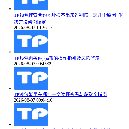
TP钱包搜索合约地址搜不出来？别慌，这几个原因+解
决方法帮你搞定
2026-08-07 10:26:17
TP钱包购买Peppa币的操作指引及风险警示
2026-08-07 09:45:09
TP钱包能量在哪？一文读懂查看与获取全指南
2026-08-07 09:04:10