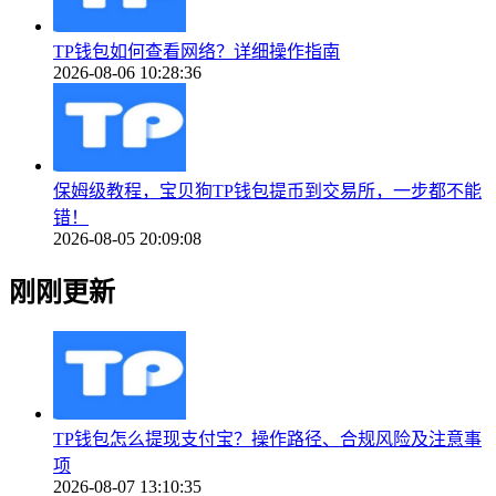
TP钱包如何查看网络？详细操作指南
2026-08-06 10:28:36
保姆级教程，宝贝狗TP钱包提币到交易所，一步都不能
错！
2026-08-05 20:09:08
刚刚更新
TP钱包怎么提现支付宝？操作路径、合规风险及注意事
项
2026-08-07 13:10:35