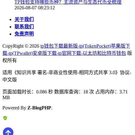
TP钱包支持哪些币种？主流资产与生态代币全梳理
2026-08-07 08:23:12
关于我们
联系我们
免责声明
CopyRight ©
2026
tp钱包下载最新版-tp(TokenPocket)苹果版下
载-tp(TPwallet)安卓版下载-tp官网下载-以太坊和比特币钱包
版
权所有
适用《知识共享 署名-非商业性使用-相同方式共享 3.0》协议-
中文版
页面加载时长：0.086 秒 数据库查询：18 次 占用内存：3.71
MB
Powered By
Z-BlogPHP
.