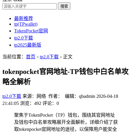
搜索
最新推荐
tp(TPwallet)
TokenPocket官网
tp2.0下载
tp2025最新版
当前位置：
首页
tp2.0下载
正文
>
>
tokenpocket官网地址-TP钱包中白名单攻
略全解析
tp2.0下载
来源：网络 作者： 编辑：qbadmin
2026-04-18
21:41:05
浏览：492
评论：0
聚焦于TokenPocket（TP）钱包，围绕其官网地址
及钱包中白名单攻略展开全面解析，详细介绍了获
取tokenpocket官网地址的途径，以保障用户能安全