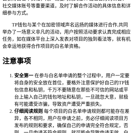
社交媒体账号等重要渠道，及时了解合作活动的具体信息和详
细参与方式。
TP钱包与某个在加密领域声名远扬的媒体进行合作,共同
举办了一场意义非凡的活动，用户按照活动要求认真完成相应
任务，如在媒体平台上深入发表对项目的独到看法等，就有机
会幸运地获得合作项目的白名单资格。
注意事项
安全第一
在参与白名单申请的整个过程中，用户一定要
将自身的安全放在首位，要格外注意保护好自己的TP钱
包信息和私钥，千万不要随意在那些不可信的网站或平
台上输入自己的钱包地址和私钥，一旦疏忽大意，就极
有可能遭受诈骗，导致资产遭受严重损失。
仔细阅读规则
每个项目的白名单申请规则都可能存在差
异，各不相同，用户在申请之前，务必仔细阅读项目方
发布的规则和要求，确保自己的申请完全符合规定，否
则，一旦申请不符合规则，就可能会导致申请无效，白