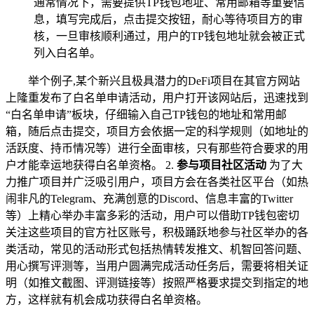
通常情况下，需要提供TP钱包地址、常用邮箱等重要信
息，填写完成后，点击提交按钮，耐心等待项目方的审
核，一旦审核顺利通过，用户的TP钱包地址就会被正式
列入白名单。
举个例子,某个新兴且极具潜力的DeFi项目在其官方网站
上隆重发布了白名单申请活动，用户打开该网站后，迅速找到
“白名单申请”板块，仔细输入自己TP钱包的地址和常用邮
箱，随后点击提交，项目方会依据一定的科学规则（如地址的
活跃度、持币情况等）进行全面审核，只有那些符合要求的用
户才能幸运地获得白名单资格。 2.
参与项目社区活动
为了大
力推广项目并广泛吸引用户，项目方会在各类社区平台（如热
闹非凡的Telegram、充满创意的Discord、信息丰富的Twitter
等）上精心举办丰富多彩的活动，用户可以借助TP钱包密切
关注这些项目的官方社区账号，积极踊跃地参与社区举办的各
类活动，常见的活动形式包括热情转发推文、机智回答问题、
用心撰写评测等，当用户圆满完成活动任务后，需要将相关证
明（如推文截图、评测链接等）按照严格要求提交到指定的地
方，这样就有机会成功获得白名单资格。