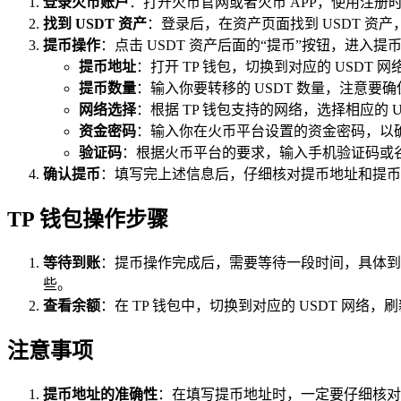
登录火币账户
：打开火币官网或者火币 APP，使用注册
找到 USDT 资产
：登录后，在资产页面找到 USDT 资产，
提币操作
：点击 USDT 资产后面的“提币”按钮，进入
提币地址
：打开 TP 钱包，切换到对应的 USDT
提币数量
：输入你要转移的 USDT 数量，注意
网络选择
：根据 TP 钱包支持的网络，选择相应的 USD
资金密码
：输入你在火币平台设置的资金密码，以
验证码
：根据火币平台的要求，输入手机验证码或
确认提币
：填写完上述信息后，仔细核对提币地址和提币数
TP 钱包操作步骤
等待到账
：提币操作完成后，需要等待一段时间，具体到账
些。
查看余额
：在 TP 钱包中，切换到对应的 USDT 网络，
注意事项
提币地址的准确性
：在填写提币地址时，一定要仔细核对