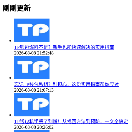
刚刚更新
TP钱包燃料不足？新手也能快速解决的实用指南
2026-08-08 21:52:48
忘记TP钱包私钥？别担心，这份实用指南帮你应对
2026-08-08 21:07:13
TP钱包私钥丢了别慌！从找回方法到预防，一文全搞定
2026-08-08 20:26:02