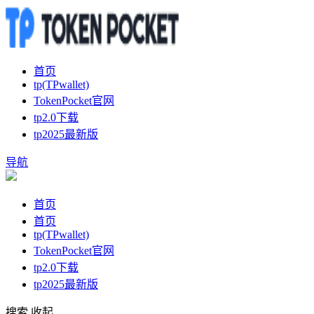
首页
tp(TPwallet)
TokenPocket官网
tp2.0下载
tp2025最新版
导航
首页
首页
tp(TPwallet)
TokenPocket官网
tp2.0下载
tp2025最新版
搜索
收起