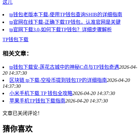
这儿
tp钱包老版本下载-使用TP钱包查询SHIB的详细指南
tp官网在线下载-正确下载TP钱包，认准官网是关键
tp官网下载3.0-如何下载TP钱包？详细步骤解析
TP钱包下载
相关文章：
tp钱包下载安-莲花古城中的神秘C点与TP钱包奇遇
2026-04-
20 14:37:30
区块链 tp下载-空投币提到钱包TP的详细指南
2026-04-20
14:37:30
小米手机下载 TP 钱包全攻略
2026-04-20 14:37:30
苹果手机TP钱包下载指南
2026-04-20 14:37:30
文章已关闭评论！
猜你喜欢