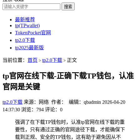
搜索
最新推荐
tp(TPwallet)
TokenPocket官网
tp2.0下载
tp2025最新版
当前位置：
首页
tp2.0下载
正文
>
>
tp官网在线下载-正确下载TP钱包，认准
官网是关键
tp2.0下载
来源：网络 作者： 编辑：qbadmin
2026-04-20
14:37:30
浏览：794
评论：0
强调了在下载TP钱包时，认准tp官网在线下载的重
要性，只有通过正确的官网途径下载，才能确保下
载到正规、安全的TP钱包，这有助于避免因从不