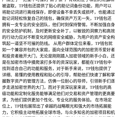
被盗取，TP钱包还提供了贴心的助记词备份功能，用户可以
将助记词进行离线保存，即使设备不幸丢失或损坏，也能通过
助记词轻松恢复自己的钱包，确保资产万无一失，TP钱包还
拥有一支专业的安全团队，他们时刻保持警惕，不断加强自身
的安全防护机制，及时更新安全补丁，以敏锐的洞察力和高效
的行动力应对不断变化的网络安全威胁，为用户的资产安全构
筑起一道坚不可摧的防线。 从用户群体定位来看，TP钱包犹
如一个兼容并包的大家庭，面向全球范围内的加密货币爱好者
和投资者敞开大门，无论是刚刚踏入加密领域的新手小白，还
是在加密市场中摸爬滚打多年的资深玩家，都能在TP钱包中
找到适合自己的功能和服务，对于新手来说，TP钱包提供了
详细、易懂的使用教程和贴心的引导，帮助他们快速了解和掌
握数字资产的管理方法，仿佛一位耐心的导师，引领新手们逐
步走进加密世界的大门，而对于资深玩家来说，TP钱包的高
级功能和定制化服务能够满足他们对交易和资产管理的更高要
求，为他们提供更加个性化、专业化的服务体验。 在市场定
位上，TP钱包展现出了卓越的战略眼光和强大的市场拓展能
力，它积极主动地拓展全球市场，与众多知名的加密项目和机