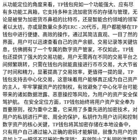
从功能定位的角度来看，TP钱包宛如一个功能强大、应有尽
有多功能工具箱，它支持多种主流加密货币的存储与管理，无
论是被誉为加密货币鼻祖的比特币，还是智能合约领域的领军
者以太坊，亦或是数量众多的ERC - 20代币，用户都能够在TP
钱包中进行便捷、高效的操作，通过其简洁直观、一目了然的
界面，用户可以迅速查看自己的资产余额、交易记录等关键信
息，仿佛拥有了一个专属的数字资产管家，不仅如此，TP钱
包还提供了强大的交易功能，用户无需再在不同的交易平台之
间频繁跳转，只需在钱包内就能直接进行币币交易，大大节省
了时间和精力，显著提高了交易效率，更值得一提的是，TP
钱包支持去中心化交易，这意味着用户能够真正成为自己资产
的主人，牢牢掌握资产的控制权，有效避免了中心化平台可能
带来的诸如数据泄露、恶意操控等风险，为用户的资产安全保
驾护航。 在安全定位方面，TP钱包始终将用户资产安全奉为
首要原则，视为重中之重，它采用了多重先进的加密技术，对
用户的私钥进行严密、周全的保护，私钥作为用户访问和控制
数字资产的核心关键，TP钱包将其加密存储在本地设备中，
只有用户自己通过输入正确的密码才能解锁，就像为用户的资
产加上了一把坚不可摧的“数字锁”，有效防止了私钥的泄露和