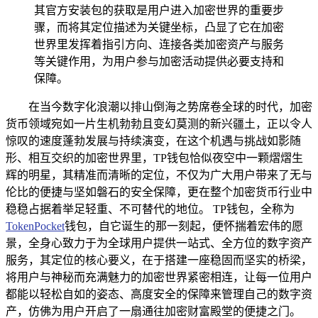
其官方安装包的获取是用户进入加密世界的重要步
骤，而将其定位描述为关键坐标，凸显了它在加密
世界里发挥着指引方向、连接各类加密资产与服务
等关键作用，为用户参与加密活动提供必要支持和
保障。
在当今数字化浪潮以排山倒海之势席卷全球的时代，加密
货币领域宛如一片生机勃勃且变幻莫测的新兴疆土，正以令人
惊叹的速度蓬勃发展与持续演变，在这个机遇与挑战如影随
形、相互交织的加密世界里，TP钱包恰似夜空中一颗熠熠生
辉的明星，其精准而清晰的定位，不仅为广大用户带来了无与
伦比的便捷与坚如磐石的安全保障，更在整个加密货币行业中
稳稳占据着举足轻重、不可替代的地位。 TP钱包，全称为
TokenPocket
钱包，自它诞生的那一刻起，便怀揣着宏伟的愿
景，全身心致力于为全球用户提供一站式、全方位的数字资产
服务，其定位的核心要义，在于搭建一座稳固而坚实的桥梁，
将用户与神秘而充满魅力的加密世界紧密相连，让每一位用户
都能以轻松自如的姿态、高度安全的保障来管理自己的数字资
产，仿佛为用户开启了一扇通往加密财富殿堂的便捷之门。