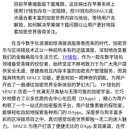
目前苹果端面临下载难题，这反映出在苹果系统上
使用TP钱包存在一定阻碍，但TP钱包的SPACE或
许蕴含着丰富的加密世界内容与体验，等待用户去
解锁，如何解决苹果端下载问题以让用户更好地探
索加密世界值得关注。
在当今数字化浪潮如惊涛骇浪般席卷而来的时代，加密货
币与区块链技术正以一种前所未有的迅猛速度，深刻地改变着
我们的金融格局与生活方式，
TP
钱包
，作为一款在数字钱包
领域备受青睐的佼佼者，始终坚定不移地致力于为广大用户提
供安全无虞、便捷高效且内容丰富的加密资产管理服务，而其
独具特色的 SPACE 功能，更是宛如一把神奇的钥匙，为用户
开启了一扇通往加密世界全新体验的梦幻大门。 TP 钱包的
SPACE 仿若一个充满无尽奥秘与无限可能的加密宇宙，它巧
妙地整合了众多优质的去中心化应用（DApps），精心为用户
构筑了一个一站式的加密服务平台，用户就像勇敢的探险家，
能够轻松自如地探索各种热门的 DApps，深度参与到丰富多
彩的区块链项目之中，真切感受加密世界那独一无二的迷人魅
力。 SPACE 为用户打造了便捷无比的 DApp 发现渠道，在传