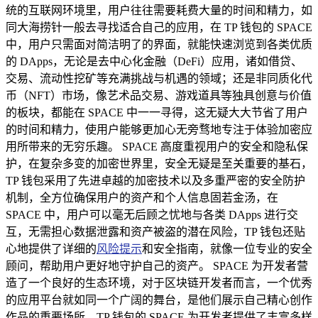
统的互联网环境里，用户往往需要耗费大量的时间和精力，如
同大海捞针一般去寻找适合自己的应用，在 TP 钱包的 SPACE
中，用户只需面对简洁明了的界面，就能快速浏览到各类优质
的 DApps，无论是去中心化金融（DeFi）应用，诸如借贷、
交易、流动性挖矿等充满挑战与机遇的领域；还是非同质化代
币（NFT）市场，像艺术品交易、游戏道具等独具创意与价值
的板块，都能在 SPACE 中一一寻得，这无疑大大节省了用户
的时间和精力，使用户能够更加心无旁骛地专注于体验加密应
用所带来的无穷乐趣。 SPACE 高度重视用户的安全和隐私保
护，在复杂多变的加密世界里，安全无疑是至关重要的基石，
TP 钱包采用了先进卓越的加密技术以及多重严密的安全防护
机制，全方位确保用户的资产和个人信息固若金汤，在
SPACE 中，用户可以毫无后顾之忧地与各类 DApps 进行交
互，无需担心数据泄露和资产被盗的潜在风险，TP 钱包还贴
心地提供了详细的
风险提示
和安全指南，就像一位专业的安全
顾问，帮助用户更好地守护自己的资产。 SPACE 为开发者营
造了一个良好的生态环境，对于区块链开发者而言，一个优秀
的应用平台就如同一个广阔的舞台，是他们展示自己精心创作
作品的重要场所，TP 钱包的 SPACE 为开发者提供了丰富多样