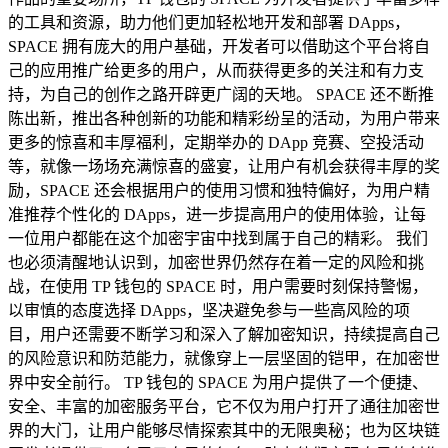
的工具和资源，助力他们更加轻松地开发和部署 DApps，
SPACE 拥有庞大的用户基础，开发者可以借助这个平台将自
己的应用推广给更多的用户，从而获得更多的关注和有力支
持，为自己的创作之路开辟更广阔的天地。 SPACE 还不断推
陈出新，推出各种创新的功能和精彩纷呈的活动，为用户带来
更多的惊喜和丰厚福利，定期举办的 DApp 竞赛、空投活动
等，就像一场场充满惊喜的盛宴，让用户有机会获得丰厚的奖
励，SPACE 还会根据用户的使用习惯和独特偏好，为用户精
准推荐个性化的 DApps，进一步提高用户的使用体验，让每
一位用户都能在这个加密宇宙中找到属于自己的精彩。 我们
也必须清醒地认识到，加密世界仍然存在着一定的风险和挑
战，在使用 TP 钱包的 SPACE 时，用户需要时刻保持警惕，
以审慎的态度选择 DApps，坚决避免参与一些高风险的项
目，用户还需要不断学习和深入了解加密知识，持续提高自己
的风险意识和防范能力，就像穿上一层坚固的铠甲，在加密世
界中安全前行。 TP 钱包的 SPACE 为用户提供了一个便捷、
安全、丰富的加密服务平台，它不仅为用户打开了通往加密世
界的大门，让用户能够尽情探索其中的无限奥秘；也为区块链