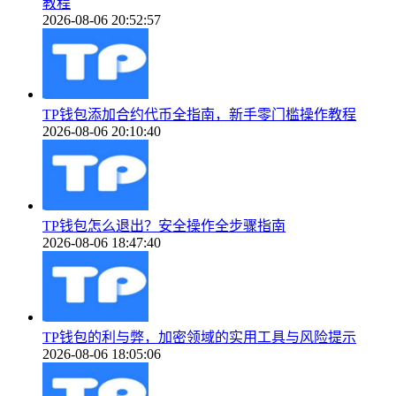
教程
2026-08-06 20:52:57
TP钱包添加合约代币全指南，新手零门槛操作教程
2026-08-06 20:10:40
TP钱包怎么退出？安全操作全步骤指南
2026-08-06 18:47:40
TP钱包的利与弊，加密领域的实用工具与风险提示
2026-08-06 18:05:06