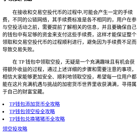
在接收和交易空投代币的过程中,可能会产生一定的手续
费，不同的公链网络，其手续费标准是各不相同的，用户在参
与空投活动之前，需要提前了解相关的信息，并且要确保自己
的钱包中有足够的资金来支付这些手续费，这样才能保证整个
领取和交易空投代币的过程顺利进行，避免因为手续费不足而
导致交易失败。
在 TP 钱包中领取空投，无疑是一个充满趣味且有机会获
得额外收益的过程，通过上述详细的步骤和需要注意的事项，
相信大家能够更加安全、顺利地领取空投，希望每一位用户都
能在这片充满机遇与挑战的加密货币世界里收获满满，寻得属
于自己的财富宝藏。
TP钱包添加货币全攻略
TP钱包领空投全攻略
TP钱包兑换猪猪币全攻略
领空投攻略