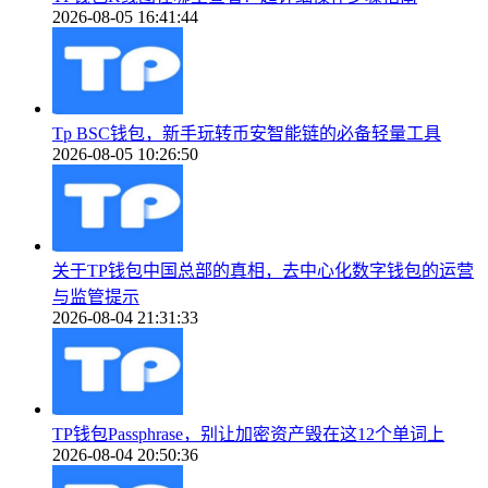
2026-08-05 16:41:44
Tp BSC钱包，新手玩转币安智能链的必备轻量工具
2026-08-05 10:26:50
关于TP钱包中国总部的真相，去中心化数字钱包的运营
与监管提示
2026-08-04 21:31:33
TP钱包Passphrase，别让加密资产毁在这12个单词上
2026-08-04 20:50:36