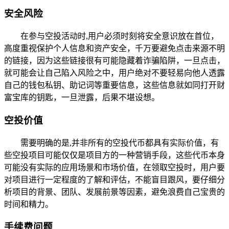
安全风险
在参与空投活动时,用户必须时刻将安全意识放在首位，
高度重视保护个人信息和资产安全，千万要避免点击来源不明
的链接，因为这些链接很有可能隐藏着诈骗陷阱，一旦点击，
就可能会让自己陷入风险之中，用户绝对不要轻易向他人透露
自己的钱包私钥、助记词等重要信息，这些信息就如同打开财
富宝库的钥匙，一旦泄露，后果不堪设想。
空投价值
需要明确的是,并非所有的空投代币都具有实际价值，有
些空投项目可能仅仅是项目方的一种营销手段，这些代币本身
可能没有实际的应用场景和市场价值，在领取空投时，用户要
对项目进行一定程度的了解和评估，不能盲目跟风，要仔细分
析项目的背景、团队、发展前景等因素，避免浪费自己宝贵的
时间和精力。
手续费问题