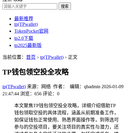
搜索
最新推荐
tp(TPwallet)
TokenPocket官网
tp2.0下载
tp2025最新版
当前位置：
首页
tp(TPwallet)
正文
>
>
TP钱包领空投全攻略
tp(TPwallet)
来源：网络 作者： 编辑：qbadmin
2026-01-09
21:47:44
浏览：656
评论：0
本文聚焦TP钱包领空投全攻略，详细介绍借助TP
钱包领取空投的具体流程，涵盖从前期准备工作，
如保证钱包正常使用、熟悉界面操作等，到筛选可
参与的空投项目，要关注项目的真实性与潜力，还