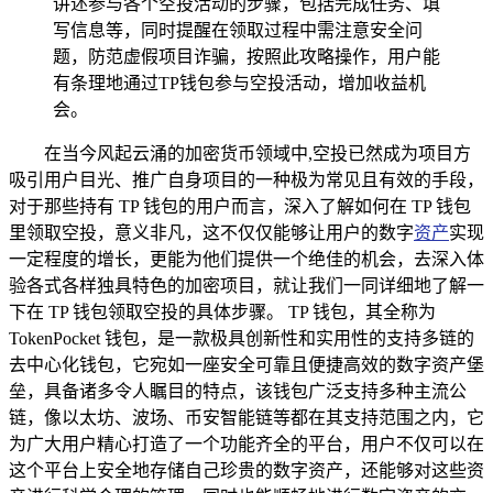
讲述参与各个空投活动的步骤，包括完成任务、填
写信息等，同时提醒在领取过程中需注意安全问
题，防范虚假项目诈骗，按照此攻略操作，用户能
有条理地通过TP钱包参与空投活动，增加收益机
会。
在当今风起云涌的加密货币领域中,空投已然成为项目方
吸引用户目光、推广自身项目的一种极为常见且有效的手段，
对于那些持有 TP 钱包的用户而言，深入了解如何在 TP 钱包
里领取空投，意义非凡，这不仅仅能够让用户的数字
资产
实现
一定程度的增长，更能为他们提供一个绝佳的机会，去深入体
验各式各样独具特色的加密项目，就让我们一同详细地了解一
下在 TP 钱包领取空投的具体步骤。 TP 钱包，其全称为
TokenPocket 钱包，是一款极具创新性和实用性的支持多链的
去中心化钱包，它宛如一座安全可靠且便捷高效的数字资产堡
垒，具备诸多令人瞩目的特点，该钱包广泛支持多种主流公
链，像以太坊、波场、币安智能链等都在其支持范围之内，它
为广大用户精心打造了一个功能齐全的平台，用户不仅可以在
这个平台上安全地存储自己珍贵的数字资产，还能够对这些资