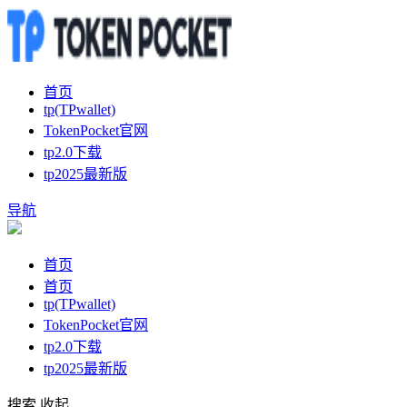
首页
tp(TPwallet)
TokenPocket官网
tp2.0下载
tp2025最新版
导航
首页
首页
tp(TPwallet)
TokenPocket官网
tp2.0下载
tp2025最新版
搜索
收起