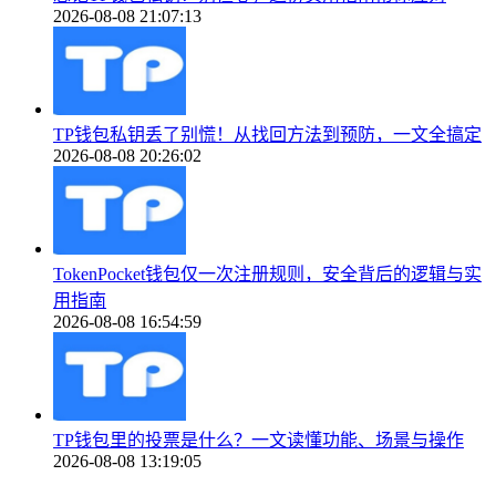
2026-08-08 21:07:13
TP钱包私钥丢了别慌！从找回方法到预防，一文全搞定
2026-08-08 20:26:02
TokenPocket钱包仅一次注册规则，安全背后的逻辑与实
用指南
2026-08-08 16:54:59
TP钱包里的投票是什么？一文读懂功能、场景与操作
2026-08-08 13:19:05