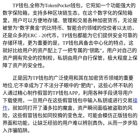
TP钱包,全称为TokenPocket钱包，它宛如一个功能强大的
数字保险箱，支持多种区块链生态，在这个数字化的保险箱
里，用户可以方便地存储、管理和交易各种加密货币，无论是
被誉为“数字黄金”的比特币、智能合约领域的佼佼者以太坊，
还是众多的ERC - 20代币，TP钱包都能为它们提供安全可靠的
存储环境，更为重要的是，TP钱包具备去中心化的特点，这
就好比给用户的资产配上了一把专属的“钥匙”，用户对自己的
资产拥有完全的控制权，私钥由用户自行保管，极大程度上保
障了资产的安全性。
正是因为TP钱包的广泛使用和其在加密货币领域的重要
地位,它不幸成为了不法分子眼中的“肥肉”，这些心怀不轨的
人通过精心制作假冒的TP钱包APP，利用各种手段诱导用户
下载使用，一旦用户在这些假冒钱包中输入私钥或进行交易
操
作
，就如同打开了潘多拉的魔盒，资产瞬间面临被盗取的风
险，这些假冒钱包如同狡猾的变色龙，可能会模仿正版钱包的
界面和功能，让缺乏经验的用户难以辨别真伪，从而一步步陷
入诈骗陷阱。