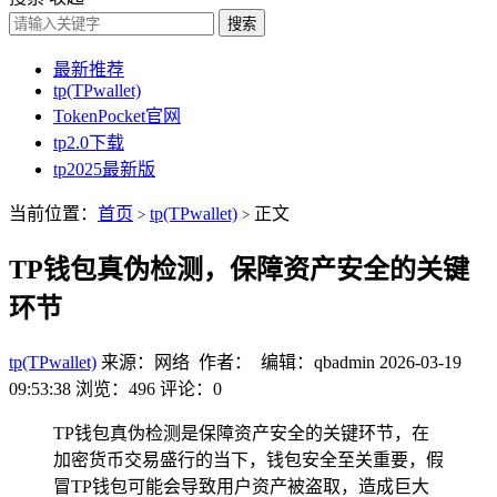
搜索
最新推荐
tp(TPwallet)
TokenPocket官网
tp2.0下载
tp2025最新版
当前位置：
首页
tp(TPwallet)
正文
>
>
TP钱包真伪检测，保障资产安全的关键
环节
tp(TPwallet)
来源：网络 作者： 编辑：qbadmin
2026-03-19
09:53:38
浏览：496
评论：0
TP钱包真伪检测是保障资产安全的关键环节，在
加密货币交易盛行的当下，钱包安全至关重要，假
冒TP钱包可能会导致用户资产被盗取，造成巨大