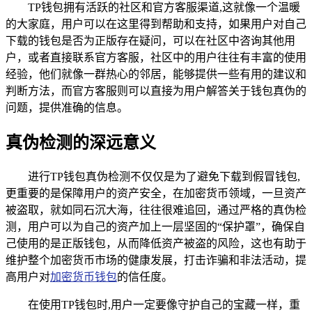
TP钱包拥有活跃的社区和官方客服渠道,这就像一个温暖
的大家庭，用户可以在这里得到帮助和支持，如果用户对自己
下载的钱包是否为正版存在疑问，可以在社区中咨询其他用
户，或者直接联系官方客服，社区中的用户往往有丰富的使用
经验，他们就像一群热心的邻居，能够提供一些有用的建议和
判断方法，而官方客服则可以直接为用户解答关于钱包真伪的
问题，提供准确的信息。
真伪检测的深远意义
进行TP钱包真伪检测不仅仅是为了避免下载到假冒钱包,
更重要的是保障用户的资产安全，在加密货币领域，一旦资产
被盗取，就如同石沉大海，往往很难追回，通过严格的真伪检
测，用户可以为自己的资产加上一层坚固的“保护罩”，确保自
己使用的是正版钱包，从而降低资产被盗的风险，这也有助于
维护整个加密货币市场的健康发展，打击诈骗和非法活动，提
高用户对
加密货币钱包
的信任度。
在使用TP钱包时,用户一定要像守护自己的宝藏一样，重