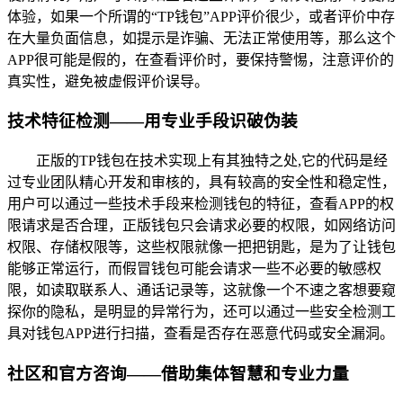
体验，如果一个所谓的“TP钱包”APP评价很少，或者评价中存
在大量负面信息，如提示是诈骗、无法正常使用等，那么这个
APP很可能是假的，在查看评价时，要保持警惕，注意评价的
真实性，避免被虚假评价误导。
技术特征检测——用专业手段识破伪装
正版的TP钱包在技术实现上有其独特之处,它的代码是经
过专业团队精心开发和审核的，具有较高的安全性和稳定性，
用户可以通过一些技术手段来检测钱包的特征，查看APP的权
限请求是否合理，正版钱包只会请求必要的权限，如网络访问
权限、存储权限等，这些权限就像一把把钥匙，是为了让钱包
能够正常运行，而假冒钱包可能会请求一些不必要的敏感权
限，如读取联系人、通话记录等，这就像一个不速之客想要窥
探你的隐私，是明显的异常行为，还可以通过一些安全检测工
具对钱包APP进行扫描，查看是否存在恶意代码或安全漏洞。
社区和官方咨询——借助集体智慧和专业力量