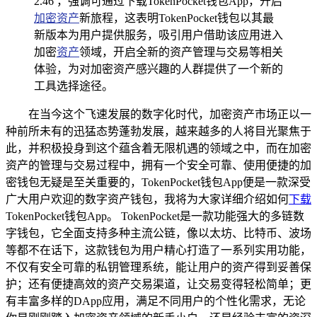
2.46 ，强调可通过下载TokenPocket钱包App，开启
加密资产
新旅程，这表明TokenPocket钱包以其最
新版本为用户提供服务，吸引用户借助该应用进入
加密
资产
领域，开启全新的资产管理与交易等相关
体验，为对加密资产感兴趣的人群提供了一个新的
工具选择途径。
在当今这个飞速发展的数字化时代，加密资产市场正以一
种前所未有的迅猛态势蓬勃发展，越来越多的人将目光聚焦于
此，并积极投身到这个蕴含着无限机遇的领域之中，而在加密
资产的管理与交易过程中，拥有一个安全可靠、使用便捷的加
密钱包无疑是至关重要的，TokenPocket钱包App便是一款深受
广大用户欢迎的数字资产钱包，我将为大家详细介绍如何
下载
TokenPocket钱包App。 TokenPocket是一款功能强大的多链数
字钱包，它全面支持多种主流公链，像以太坊、比特币、波场
等都不在话下，这款钱包为用户精心打造了一系列实用功能，
不仅有安全可靠的私钥管理系统，能让用户的资产得到妥善保
护；还有便捷高效的资产交易渠道，让交易变得轻松简单；更
有丰富多样的DApp应用，满足不同用户的个性化需求，无论