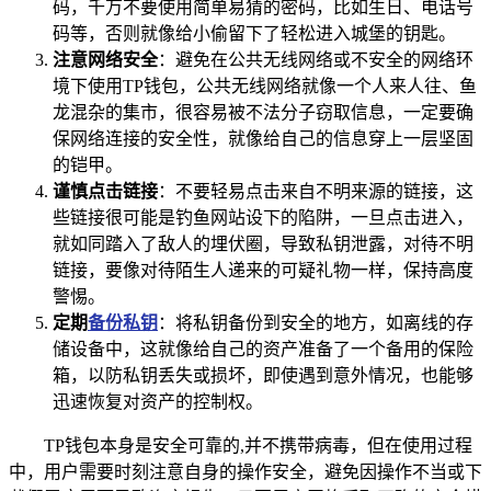
码，千万不要使用简单易猜的密码，比如生日、电话号
码等，否则就像给小偷留下了轻松进入城堡的钥匙。
注意网络安全
：避免在公共无线网络或不安全的网络环
境下使用TP钱包，公共无线网络就像一个人来人往、鱼
龙混杂的集市，很容易被不法分子窃取信息，一定要确
保网络连接的安全性，就像给自己的信息穿上一层坚固
的铠甲。
谨慎点击链接
：不要轻易点击来自不明来源的链接，这
些链接很可能是钓鱼网站设下的陷阱，一旦点击进入，
就如同踏入了敌人的埋伏圈，导致私钥泄露，对待不明
链接，要像对待陌生人递来的可疑礼物一样，保持高度
警惕。
定期
备份私钥
：将私钥备份到安全的地方，如离线的存
储设备中，这就像给自己的资产准备了一个备用的保险
箱，以防私钥丢失或损坏，即使遇到意外情况，也能够
迅速恢复对资产的控制权。
TP钱包本身是安全可靠的,并不携带病毒，但在使用过程
中，用户需要时刻注意自身的操作安全，避免因操作不当或下