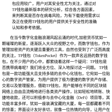
包应用较广，用户对其安全性尤为关注，通过对
TP钱包最新版本的研究分析，综合各方面因素，
来判断其是否存在病毒风险，为有下载使用需求以
及正在使用TP钱包的用户提供关于安全性的准确
认知和参考依据。
在当今数字化金融浪潮风起云涌的时代,加密货币犹如一
颗璀璨的新星，逐渐跃入大众的视野之中，而数字钱包，作为
管理加密资产的关键且重要的工具，自然也受到了广泛而高度
的关注，TP钱包（TokenPocket）作为一款声名远扬的数字钱
包，在不少用户的心中，都萦绕着这样一个疑问：TP钱包是
否携带病毒呢？我们将全方位、深入地探讨这一问题。 TP钱
包是一款功能强大且支持多链的去中心化钱包，它宛如一位贴
心的数字资产管家，为用户提供了极为便捷的数字资产存储、
交易以及管理服务，借助TP钱包，用户能够在不同的区块链
网络上自由且流畅地进行各类资产操作，比如轻松地转账、快
捷地收款，还可以积极参与去中心化金融（DeFi）项目等，其
功能丰富多样，犹如一座装满宝藏的大厦，每一层都藏着不同
的惊喜；界面设计友好亲切，就像一位热情的向导，让用户在