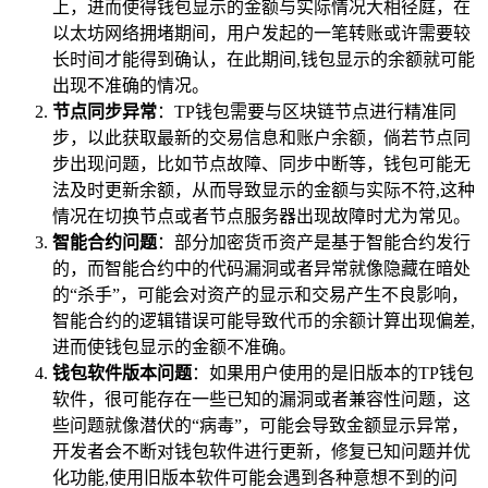
上，进而使得钱包显示的金额与实际情况大相径庭，在
以太坊网络拥堵期间，用户发起的一笔转账或许需要较
长时间才能得到确认，在此期间,钱包显示的余额就可能
出现不准确的情况。
节点同步异常
：TP钱包需要与区块链节点进行精准同
步，以此获取最新的交易信息和账户余额，倘若节点同
步出现问题，比如节点故障、同步中断等，钱包可能无
法及时更新余额，从而导致显示的金额与实际不符,这种
情况在切换节点或者节点服务器出现故障时尤为常见。
智能合约问题
：部分加密货币资产是基于智能合约发行
的，而智能合约中的代码漏洞或者异常就像隐藏在暗处
的“杀手”，可能会对资产的显示和交易产生不良影响，
智能合约的逻辑错误可能导致代币的余额计算出现偏差,
进而使钱包显示的金额不准确。
钱包软件版本问题
：如果用户使用的是旧版本的TP钱包
软件，很可能存在一些已知的漏洞或者兼容性问题，这
些问题就像潜伏的“病毒”，可能会导致金额显示异常，
开发者会不断对钱包软件进行更新，修复已知问题并优
化功能,使用旧版本软件可能会遇到各种意想不到的问