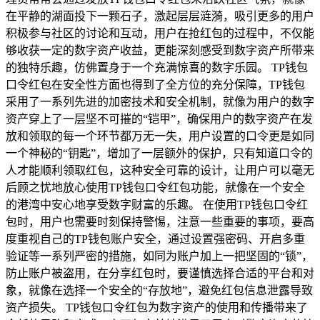
在平静的湖面投下一颗石子，激起层层涟漪，吸引更多的用户
积极参与社区的讨论和互动，用户在抢红包的过程中，不仅能
够收获一定的数字资产收益，更能深刻感受到数字资产所带来
的独特乐趣，仿佛置身于一个充满惊喜的数字乐园。 TP钱包
口令红包在安全性方面也得到了全方位的充分保障，TP钱包
采用了一系列先进的加密技术和安全机制，就像为用户的数字
资产穿上了一层坚不可摧的“铠甲”，确保用户的数字资产在发
放和领取的每一个环节都万无一失，用户设置的口令更是如同
一个神秘的“钥匙”，增加了一层额外的保护，只有知道口令的
人才能顺利领取红包，这种安全可靠的设计，让用户可以毫无
后顾之忧地放心使用TP钱包口令红包功能，就像在一个安全
的港湾中安心地享受数字财富的乐趣。 在使用TP钱包口令红
包时，用户也需要时刻保持警惕，注意一些重要的事项，要高
度重视自己的TP钱包账户安全，通过设置强密码、开启多重
验证等一系列严密的措施，如同为账户加上一把坚固的“锁”，
防止账户被盗用，在分享红包时，要谨慎选择合适的平台和对
象，就像在选择一个安全的“存放地”，避免红包信息泄露导致
资产损失。 TP钱包口令红包为数字资产的使用和传播带来了