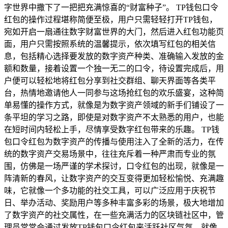
字世界中撒下了一把把充满惊喜的“财富种子”。 TP钱包口令
红包的操作过程堪称简便至极，用户只需轻轻打开TP钱包，
宛如开启一扇通往数字财富世界的大门，然后进入红包功能页
面，用户只需按照系统的温馨提示，依次填写红包的相关信
息，包括精心选择要发放的数字资产种类、准确输入发放的金
额和数量，接着设置一个独一无二的口令，待设置完成后，用
户便可以轻松地将红包分享到社交群组、聊天界面等各类平
台，热情地邀请他人一同参与这场抢红包的欢乐盛宴，这种简
单易懂的操作方式，就像是为数字资产领域的新手们铺设了一
条平坦的学习之路，即使是对数字资产不太熟悉的用户，也能
在短时间内轻松上手，尽情享受数字红包带来的乐趣。 TP钱
包口令红包为数字资产的传播与使用注入了全新的活力，在传
统的数字资产交易场景中，往往充斥着一种严肃而专业的氛
围，仿佛是一场严谨的学术探讨，口令红包的出现，就像是一
阵清新的春风，让数字资产的交互变得更加轻松愉悦、充满趣
味，它就像一个多功能的社交工具，可以广泛应用于庆祝节
日、举办活动、奖励用户等多种丰富多彩的场景，极大地增加
了数字资产的社交属性，在一些充满活力的区块链社区中，管
理员常常会通过发放TP钱包口令红包来活跃社区气氛，就像