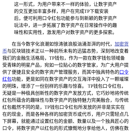
这一形式，为用户带来不一样的体验，让数字资产
的交互更加丰富多样，用户在完成TP下载安装
后，便可利用口令红包功能参与到新颖的数字资产
玩法中，进一步拓展了数字资产在日常操作中的趣
味性和实用性，激发用户对数字资产的更多探索。
在当今数字化浪潮如惊涛骇浪般汹涌澎湃的时代，
加密货
币
与区块链技术正以一种前所未有的迅猛态势，深刻地改变着
我们的金融生活格局，TP钱包，作为一款在数字钱包领域备
受青睐的明星产品，宛如一位贴心的数字管家，为广大用户提
供了便捷且安全的数字资产管理服务，而其中独具特色的
口令
红包
功能，更是如同在数字资产的交互海洋中投入了一颗璀璨
的明珠，增添了一份别样的乐趣与惊喜。 TP钱包口令红包，
无疑是一种极具创新性的数字资产发放方式，它巧妙地将传统
红包所蕴含的趣味性与数字资产的独特魅力完美融合，与传统
红包截然不同的是，TP钱包口令红包所发放的并非是实实在
在的现金，而是各种各样的加密货币或代币，用户只需轻点几
下屏幕，就能通过设置红包的金额、数量以及一个独具匠心的
口令，将数字资产以红包的形式慷慨地分享给他人，仿佛在数