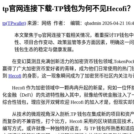
tp官网连接下载-TP钱包为何不见Hecof
tp(TPwallet)
来源：网络 作者： 编辑：qbadmin
2026-04-21 16:4
本文聚焦于tp官网连接下载相关情况，着重探讨TP钱包
性、项目合作变动、政策监管等多方面因素，明确这一问
钱包生态的稳定与健康发展。
在变幻莫测且充满创新活力的加密货币钱包领域,TokenP
赢得了广大加密货币爱好者的青睐，成为他们日常使用的热门钱
到
Hecofi
的身影，这一现象瞬间成为了加密货币社区内关注与
Hecofi 作为加密领域中一颗冉冉升起的新星，宛如
化金融（DeFi）的先进特性融入其中，就像给传统金融注入了
综合性钱包，理应张开双臂欢迎 Hecofi 的加入才是，但现
从技术的微观视角深入剖析,TP 钱包在集成新的项目和资产
而复杂的不兼容性，打个比方，Hecofi 采用的区块链底层技
编写方式，或许就像一种独特的语言，与 TP 钱包所熟悉和适应