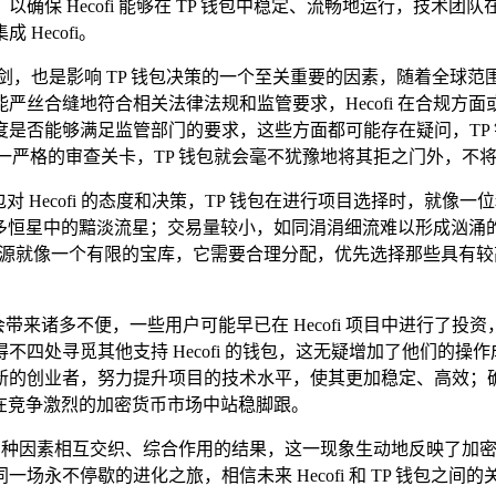
确保 Hecofi 能够在 TP 钱包中稳定、流畅地运行，技术
Hecofi。
，也是影响 TP 钱包决策的一个至关重要的因素，随着全球范
严丝合缝地符合相关法律法规和监管要求，Hecofi 在合规方
是否能够满足监管部门的要求，这些方面都可能存在疑问，TP
过这一严格的审查关卡，TP 钱包就会毫不犹豫地将其拒之门外，不
包对 Hecofi 的态度和决策，TP 钱包在进行项目选择时，
众多恒星中的黯淡流星；交易量较小，如同涓涓细流难以形成汹涌的
资源就像一个有限的宝库，它需要合理分配，优先选择那些具有
无疑会带来诸多不便，一些用户可能早已在 Hecofi 项目中进行了
处寻觅其他支持 Hecofi 的钱包，这无疑增加了他们的操作成
新的创业者，努力提升项目的技术水平，使其更加稳定、高效；
持，在竞争激烈的加密货币市场中站稳脚跟。
和市场等多种因素相互交织、综合作用的结果，这一现象生动地反映
场永不停歇的进化之旅，相信未来 Hecofi 和 TP 钱包之