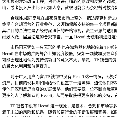
大规模的建筑改造工程，对代码进行精心的修改和反复的调试，以
山，或者投入产出比不尽如人意，就很可能会无奈地暂时放弃集成 
合规性,如同高悬在加密货币市场上空的一把达摩克利斯之剑
终坚守合规运营的行业典范，必须确保所支持的每一个项目都能
其项目的合法性是否经得起法律的严格审视，资金来源的透明度
细致入微、层层递进的合规审查，一旦 Hecofi 无法顺利通
市场因素犹如一只无形的手,也在潜移默化地影响着 TP 钱
Hecofi 在市场的广阔舞台上知名度较低，宛如一颗被埋没在
可能会理性地认为支持该项目的意义不大，毕竟，TP 钱包的
的最大化利用和价值提升。
对于广大用户而言,TP 钱包中没有 Hecofi 这一情况，
资产，目前的现状却如同给他们设置了一道障碍，迫使他们不得不四
使他们深刻反思自身的发展策略，他们需要像一位不断自我革
更多的人了解和认可 Hecofi，从而争取获得更多钱包的支
TP 钱包中没有 Hecofi 这一现象，是技术、合规
满了未知的风险和机遇，随着加密行业的不断发展和完善，如同一