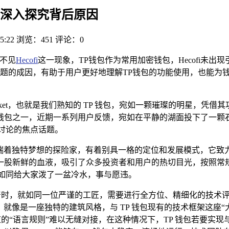
i？深入探究背后原因
5:22
浏览：451
评论：0
中不见
Hecofi
这一现象，TP钱包作为常用加密钱包，Hecofi未
题的成因，有助于用户更好地理解TP钱包的功能使用，也能为
ocket，也就是我们熟知的 TP 钱包，宛如一颗璀璨的明星，
包之一，近期一系列用户反馈，宛如在平静的湖面投下了一颗石子
讨论的焦点话题。
一位怀揣着独特梦想的探险家，有着别具一格的定位和发展模式，它
一股新鲜的血液，吸引了众多投资者和用户的热切目光，按照常规
实却如同给大家泼了一盆冷水，事与愿违。
时，就如同一位严谨的工匠，需要进行全方位、精细化的技术评估和适
术，就像是一座独特的建筑风格，与 TP 钱包现有的技术框架这
的“语言规则”难以无缝对接，在这种情况下，TP 钱包若要实现与 