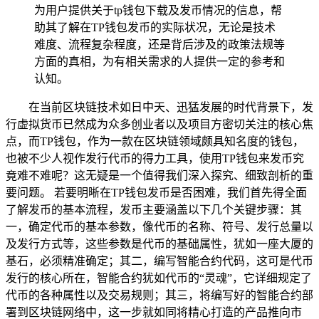
为用户提供关于tp钱包下载及发币情况的信息，帮
助其了解在TP钱包发币的实际状况，无论是技术
难度、流程复杂程度，还是背后涉及的政策法规等
方面的真相，为有相关需求的人提供一定的参考和
认知。
在当前区块链技术如日中天、迅猛发展的时代背景下，发
行虚拟货币已然成为众多创业者以及项目方密切关注的核心焦
点，而TP钱包，作为一款在区块链领域颇具知名度的钱包，
也被不少人视作发行代币的得力工具，使用TP钱包来发币究
竟难不难呢？这无疑是一个值得我们深入探究、细致剖析的重
要问题。 若要明晰在TP钱包发币是否困难，我们首先得全面
了解发币的基本流程，发币主要涵盖以下几个关键步骤：其
一，确定代币的基本参数，像代币的名称、符号、发行总量以
及发行方式等，这些参数是代币的基础属性，犹如一座大厦的
基石，必须精准确定；其二，编写智能合约代码，这可是代币
发行的核心所在，智能合约犹如代币的“灵魂”，它详细规定了
代币的各种属性以及交易规则；其三，将编写好的智能合约部
署到区块链网络中，这一步就如同将精心打造的产品推向市