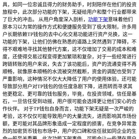
具，如同一位忠诚且得力的财务助手，时刻陪伴在他们的投资
旅程中，此次部分功能的下架，无疑给用户和整个行业都带来
了巨大的冲击。 从用户角度深入剖析，
功能下架
意味着他们
原本习以为常的操作方式和便捷服务受到了极大限制，许多用
户长期依赖TP钱包的去中心化交易功能进行资产兑换，这一
功能的下架，让他们仿佛在熟悉的道路上突然遇到了障碍，不
得不艰难地寻找其他替代方案，这不仅增加了交易的成本和难
度，还使得交易过程变得更加繁琐和复杂，对于一些经常进行
跨链转账的用户来说，失去了该功能后，资产的流通变得不再
顺畅，就像原本顺畅的水流被突然截断，资金的调配也受到了
严重影响，这种情况不仅大大降低了用户的使用体验，还可能
导致部分用户对TP钱包的信任度急剧下降，进而转而寻求其
他更稳定、更可靠的钱包服务，毕竟，在投资领域，信任是基
石，一旦信任受到动摇，用户很可能会选择更让他们安心的合
作伙伴。 对于TP钱包自身而言，功能下架无疑是一次严峻的
考验，这不仅仅可能导致用户的大量流失，进而影响其市场份
额，更可能对其品牌形象造成一定程度的损害，在竞争异常激
烈的加密货币钱包市场中，用户的口碑和信任就如同企业的生
命一般至关重要，此次功能下架事件，可能会让一些潜在用户