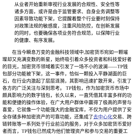
从业者开始重新审视行业发展的合规性、安全性等
诸多方面，或许是由于监管要求、自身业务调整等
因素导致功能下架，它提醒着整个行业要时刻保持
对政策法规的敏感度，注重风险防控，在创新发展
的同时，也要确保各项业务符合规范，以保障行业
的健康、有序发展。
在当今瞬息万变的金融科技领域中,加密货币宛如一颗璀
璨却又充满变数的新星，始终吸引着众多投资者和科技爱好者
的目光，加密货币领域着实引发了一场不小的波澜——TP钱
包部分功能被下架，这一事件，恰似一颗投入平静湖面的巨
石，在行业内激起了层层涟漪，其影响迅速扩散开来，引发了
各方的广泛关注与深刻思考。 TP钱包，作为加密货币市场中
颇具影响力的数字钱包，长久以来，一直凭借其丰富多样的功
能和便捷的操作体验，在广大用户群体中赢得了极高的声誉与
喜爱，它就像一个功能强大的金融宝库，不仅为用户提供了安
全存储多种加密资产的可靠功能，还集成了
去中心化
交易、跨
链转账等一系列处于行业前沿的服务，对于众多加密货币爱好
者而言，TP钱包已然成为他们管理资产和参与交易的重要工