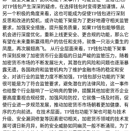
对TP钱包产生深深的疑虑，在选择钱包时变得更加谨慎，从
另一个积极的角度来看，这也可能成为促使TP钱包进行深刻
反思和改进的契机，或许功能下架是为了更好地遵守相关监管
要求，加强安全措施，提升服务质量，如果TP钱包能够借此
机会进行深度优化，重新上线更安全、更合规的功能，那么它
有望在未来重新赢得用户的信任和支持，就像一只浴火重生的
凤凰，再次展翅高飞。 从行业层面来看，TP钱包功能下架事
件深刻反映了加密货币行业面临的日益严峻的监管压力，随着
加密货币市场的不断发展壮大，其潜在的风险和问题也逐渐暴
露无遗，各国政府和监管机构为了维护金融市场的稳定和安
全，对该行业的监管力度不断加强，TP钱包部分功能的下架
很可能是为了符合监管要求，避免潜在的法律风险，这一事件
也给整个行业敲响了一记响亮的警钟，提醒其他加密货币企业
要高度重视合规经营，加强风险防控，它就像一场及时雨，促
使行业进一步规范发展，推动加密货币市场朝着更加健康、有
序的方向前进。 在技术层面，TP钱包功能下架也可能与技术
升级、安全漏洞修复等因素密切相关，加密货币领域的技术发
展可谓日新月异，新的安全威胁如同幽灵一般不断涌现，为了