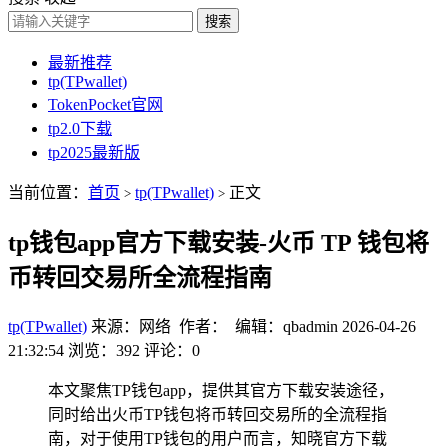
搜索
最新推荐
tp(TPwallet)
TokenPocket官网
tp2.0下载
tp2025最新版
当前位置：
首页
tp(TPwallet)
正文
>
>
tp钱包app官方下载安装-火币 TP 钱包将
币转回交易所全流程指南
tp(TPwallet)
来源：网络 作者： 编辑：qbadmin
2026-04-26
21:32:54
浏览：392
评论：0
本文聚焦TP钱包app，提供其官方下载安装途径，
同时给出火币TP钱包将币转回交易所的全流程指
南，对于使用TP钱包的用户而言，知晓官方下载