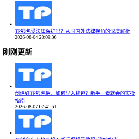
TP钱包受法律保护吗？从国内外法律视角的深度解析
2026-08-04 20:09:36
刚刚更新
创建好TP钱包后，如何导入钱包？新手一看就会的实操
指南
2026-08-07 07:41:51