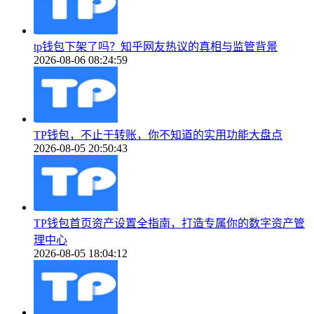
tp钱包下架了吗？知乎网友热议的真相与监管背景
2026-08-06 08:24:59
TP钱包，不止于转账，你不知道的实用功能大盘点
2026-08-05 20:50:43
TP钱包首页资产设置全指南，打造专属你的数字资产管
理中心
2026-08-05 18:04:12