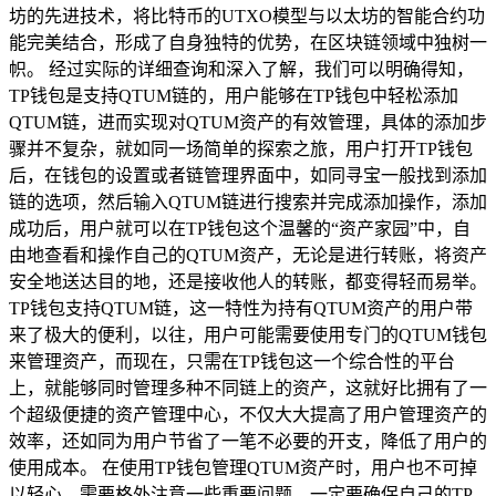
坊的先进技术，将比特币的UTXO模型与以太坊的智能合约功
能完美结合，形成了自身独特的优势，在区块链领域中独树一
帜。 经过实际的详细查询和深入了解，我们可以明确得知，
TP钱包是支持QTUM链的，用户能够在TP钱包中轻松添加
QTUM链，进而实现对QTUM资产的有效管理，具体的添加步
骤并不复杂，就如同一场简单的探索之旅，用户打开TP钱包
后，在钱包的设置或者链管理界面中，如同寻宝一般找到添加
链的选项，然后输入QTUM链进行搜索并完成添加操作，添加
成功后，用户就可以在TP钱包这个温馨的“资产家园”中，自
由地查看和操作自己的QTUM资产，无论是进行转账，将资产
安全地送达目的地，还是接收他人的转账，都变得轻而易举。
TP钱包支持QTUM链，这一特性为持有QTUM资产的用户带
来了极大的便利，以往，用户可能需要使用专门的QTUM钱包
来管理资产，而现在，只需在TP钱包这一个综合性的平台
上，就能够同时管理多种不同链上的资产，这就好比拥有了一
个超级便捷的资产管理中心，不仅大大提高了用户管理资产的
效率，还如同为用户节省了一笔不必要的开支，降低了用户的
使用成本。 在使用TP钱包管理QTUM资产时，用户也不可掉
以轻心，需要格外注意一些重要问题，一定要确保自己的TP