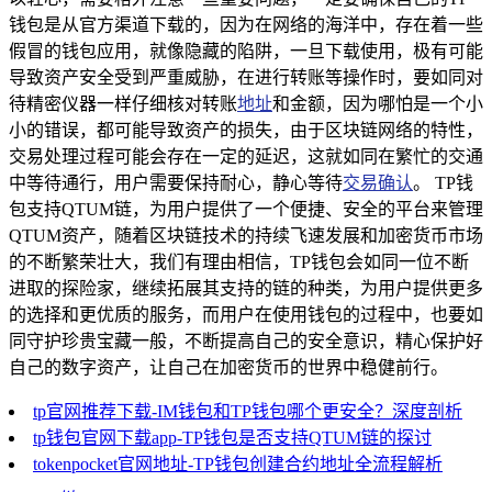
钱包是从官方渠道下载的，因为在网络的海洋中，存在着一些
假冒的钱包应用，就像隐藏的陷阱，一旦下载使用，极有可能
导致资产安全受到严重威胁，在进行转账等操作时，要如同对
待精密仪器一样仔细核对转账
地址
和金额，因为哪怕是一个小
小的错误，都可能导致资产的损失，由于区块链网络的特性，
交易处理过程可能会存在一定的延迟，这就如同在繁忙的交通
中等待通行，用户需要保持耐心，静心等待
交易确认
。 TP钱
包支持QTUM链，为用户提供了一个便捷、安全的平台来管理
QTUM资产，随着区块链技术的持续飞速发展和加密货币市场
的不断繁荣壮大，我们有理由相信，TP钱包会如同一位不断
进取的探险家，继续拓展其支持的链的种类，为用户提供更多
的选择和更优质的服务，而用户在使用钱包的过程中，也要如
同守护珍贵宝藏一般，不断提高自己的安全意识，精心保护好
自己的数字资产，让自己在加密货币的世界中稳健前行。
tp官网推荐下载-IM钱包和TP钱包哪个更安全？深度剖析
tp钱包官网下载app-TP钱包是否支持QTUM链的探讨
tokenpocket官网地址-TP钱包创建合约地址全流程解析