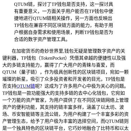
QTUM链，探讨了TP钱包是否支持，这一探讨具
有重要意义，一方面关乎用户能否在TP钱包中便
捷地进行QTUM链相关操作，另一方面也反映出
TP钱包在兼容不同区块链方面的能力，有助于用
户根据自身需求和使用场景，判断TP钱包是否为
合适的数字资产管理工具。
在加密货币的奇妙世界里,钱包无疑是管理数字资产的关
键利器，TP钱包（TokenPocket）凭借其卓越的便捷性以及强
大的多链支持能力，赢得了广大用户的青睐与喜爱，而
QTUM（量子链），作为极具创新性的区块链项目，宛如一颗
璀璨的新星，吸引了众多投资者和开发者的目光，TP钱包是
否支持
QTUM链
呢？这成为了许多用户心中极为关心的问题。
TP钱包是一款功能强大的支持多链的去中心化钱包，它宛如
一个万能的资产管家，为用户提供了在不同区块链网络上管理
资产的便利功能，其支持的链丰富多样，涵盖了以太坊、波
场、币安智能链等主流公链，为用户构建了一个丰富多彩的资
产管理生态，给予了用户极为丰富的选择空间，而QTUM链则
是一个独具特色的区块链平台，它巧妙地融合了比特币和以太