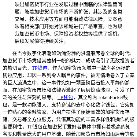
映出加密货币行业在发展过程中面临的法律监管问
题，随着加密货币市场的不断扩张，其涉及的各类
交易、技术应用等方面可能潜藏法律风险，立案意
味着相关部门开始对该领域进行严格审查，也为规
范加密货币市场、保障投资者权益等提供了契机，
后续发展值得持续关注。
在当今数字化浪潮如汹涌澎湃的洪流般席卷全球的时代,
加密货币市场凭借其独树一帜的魅力，成功吸引了无数投资者
的热切目光，
TP
钱包
，作为加密货币领域中一款声名远扬的
钱包应用，却因一系列令人瞩目的事件，被无情地卷入了立案
的巨大漩涡之中，这一事件宛如一颗重磅巨石投入平静的湖
面，在加密货币市场和法律界激起了层层惊涛骇浪，引发了广
泛的关注与深刻的思考。
TP钱包
，其全称为TokenPocket钱
包，是一款功能强大、支持多链的去中心化数字钱包，它宛如
一位贴心的金融管家，为用户提供了便捷高效的加密货币存
储、交易等全方位服务，凭借其功能的丰富多样性和操作的极
度便利性，TP钱包在加密货币爱好者群体中拥有着极高的知
名度和数量庞大的用户基础，随着加密货币市场如雨后春笋般