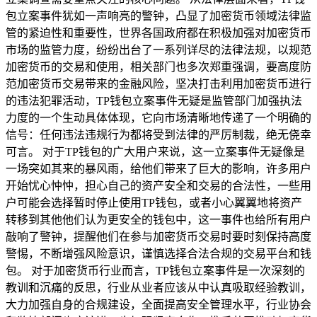
包立案事件犹如一声响亮的警钟，凸显了加密货币领域法律监
管的紧迫性和重要性，世界各国政府都在积极加强对加密货币
市场的监管力度，纷纷出台了一系列详尽的法律法规，以规范
加密货币的交易和使用，相关部门也多次郑重强调，要高度防
范加密货币交易带来的金融风险，坚决打击利用加密货币进行
的违法犯罪活动，TP钱包立案事件无疑是监管部门加强执法
力度的一个生动具体体现，它向市场清晰地传递了一个明确的
信号：任何违法违规行为都将受到法律的严厉制裁，绝无侥幸
可言。 对于TP钱包的广大用户来说，这一立案事件无疑像是
一场突如其来的暴风雨，给他们带来了巨大的影响，许多用户
开始忧心忡忡，担心自己的资产安全和交易的合法性，一些用
户可能会选择暂时停止使用TP钱包，或者小心翼翼地将资产
转移到其他他们认为更安全的钱包中，这一事件也给所有用户
敲响了警钟，提醒他们在参与加密货币交易时要时刻保持高度
警惕，不断增强风险意识，谨慎选择合法合规的交易平台和钱
包。 对于加密货币行业而言，TP钱包立案事件是一次深刻的
教训和沉痛的反思，行业从业者应该从中认真吸取经验教训，
大力加强自身的合规建设，全面提高安全管理水平，行业协会