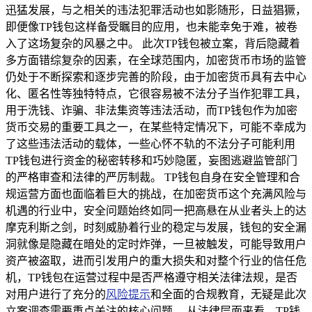
迅猛发展，与之相关的违法犯罪活动也如影随形，日益猖獗，
即便像TP钱包这样备受瞩目的应用，也未能幸免于难，被卷
入了这场复杂的风暴之中。 此次TP钱包被立案，背后隐藏着
多方面错综复杂的因素，在全球范围内，加密货币市场的监管
仍处于不断探索和逐步完善的阶段，由于加密货币具有去中心
化、匿名性等独特特点，它很容易被不法分子当作犯罪工具，
用于洗钱、诈骗、非法集资等违法活动，而TP钱包作为加密
货币交易的重要工具之一，在某些特定情况下，可能不幸成为
了这些违法活动的载体，一些心怀不轨的不法分子可能利用
TP钱包进行资金的秘密转移和巧妙隐匿，妄图逃避监管部门
的严格审查和法律的严厉制裁。 TP钱包自身在安全管理和合
规运营方面也面临着巨大的挑战，在加密货币这个充满风险与
机遇的行业中，安全问题始终如同一把高悬在从业者头上的达
摩克利斯之剑，时刻威胁着行业的稳定与发展，钱包的安全漏
洞就像是隐藏在暗处的定时炸弹，一旦被触发，可能导致用户
资产被盗取，进而引发用户的重大损失和对整个行业的信任危
机，TP钱包在运营过程中是否严格遵守相关法律法规，是否
对用户进行了充分的
风险提示
和全面的合规教育，无疑是此次
立案调查需要重点关注的核心问题。 从法律层面来看，TP钱