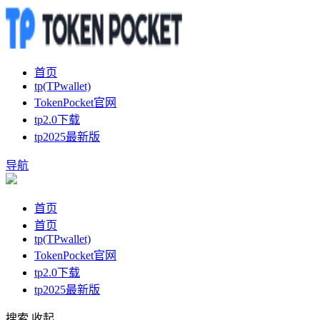
首页
tp(TPwallet)
TokenPocket官网
tp2.0下载
tp2025最新版
导航
首页
首页
tp(TPwallet)
TokenPocket官网
tp2.0下载
tp2025最新版
搜索
收起