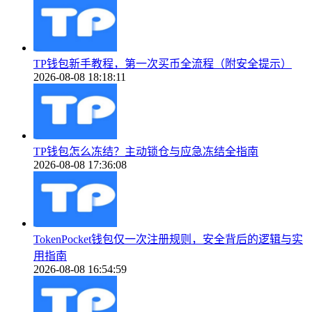
TP钱包新手教程，第一次买币全流程（附安全提示）
2026-08-08 18:18:11
TP钱包怎么冻结？主动锁仓与应急冻结全指南
2026-08-08 17:36:08
TokenPocket钱包仅一次注册规则，安全背后的逻辑与实
用指南
2026-08-08 16:54:59