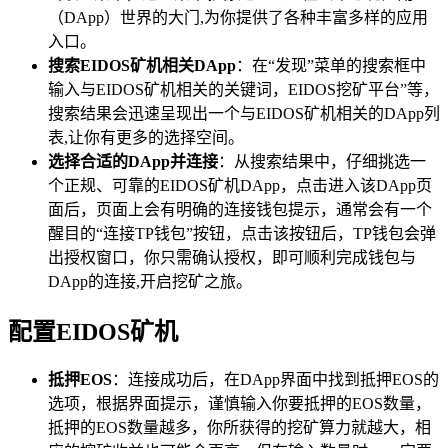
（DApp）世界的大门,为你提供了各种丰富多样的应用
入口。
搜索EIDOS矿机相关DApp
：在“发现”菜单的搜索框中
输入与EIDOS矿机相关的关键词，EIDOS挖矿平台”等，
搜索结果会迅速呈现出一个与EIDOS矿机相关的DApp列
表,让你有更多的选择空间。
选择合适的DApp并连接
：从搜索结果中，仔细挑选一
个正规、可靠的EIDOS矿机DApp，点击进入该DApp页
面后，页面上会有明确的连接钱包提示，通常会有一个
醒目的“连接TP钱包”按钮，点击该按钮后，TP钱包会弹
出授权窗口，你只需确认授权，即可顺利完成钱包与
DApp的连接,开启挖矿之旅。
配置EIDOS矿机
抵押EOS
：连接成功后，在DApp界面中找到抵押EOS的
选项，根据界面提示，谨慎输入你要抵押的EOS数量，
抵押的EOS数量越多，你所获得的挖矿算力就越大，相