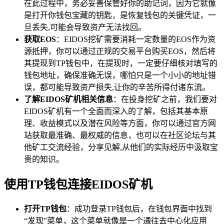
在此过程中，务必妥善保管好你的助记词，因为它就像
是打开你钱包宝藏的钥匙，是恢复钱包的关键凭证，一
旦丢失,可能会导致资产无法找回。
获取EOS
：EIDOS挖矿需要消耗一定数量的EOS作为资
源抵押，你可以通过正规的交易平台购买EOS，然后将
其提现到TP钱包中，在提现时，一定要仔细核对填写的
钱包地址，确保准确无误，哪怕只是一个小小的地址错
误，都可能导致资产损失,让你的辛苦所得付诸东流。
了解EIDOS矿机相关信息
：在投身挖矿之前，我们要对
EIDOS矿机有一个全面而深入的了解，包括其基本原
理、收益模式以及潜在风险等方面，你可以通过官方网
站获取最准确、最权威的信息，也可以在社区论坛与其
他矿工交流经验，分享见解,从他们的实际经历中汲取宝
贵的知识。
使用TP钱包连接EIDOS矿机
打开TP钱包
：成功登录TP钱包后，在钱包界面中找到
“发现”菜单，这个菜单就像是一个通往去中心化应用