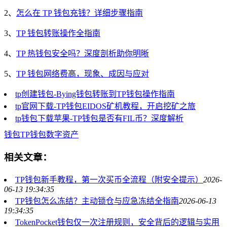
2、
怎么在 TP 钱包充钱？详细步骤指南
3、
TP 钱包转账操作全指南
4、
TP 热钱包安全吗？深度剖析助你明晰
5、
TP 钱包网络费高，现象、成因与应对
tp创建钱包-Bying钱包转账到TP钱包操作指南
tp官网下载-TP钱包EIDOS矿机教程，开启挖矿之旅
tp钱包下载苹果-TP钱包是否有FIL币？深度解析
钱包
TP钱包
数字资产
相关文章：
TP钱包新手教程，第一次买币全流程（附安全提示）
2026-
06-13 19:34:35
TP钱包怎么冻结？主动锁仓与应急冻结全指南
2026-06-13
19:34:35
TokenPocket钱包仅一次注册规则，安全背后的逻辑与实用