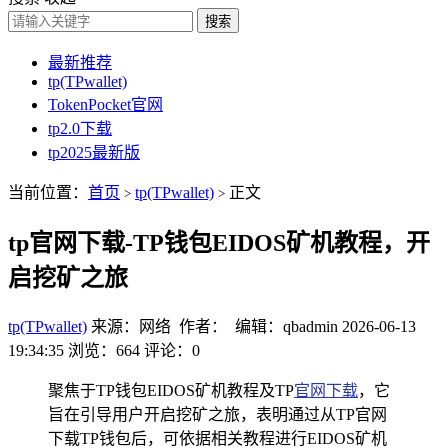
搜索
最新推荐
tp(TPwallet)
TokenPocket官网
tp2.0下载
tp2025最新版
当前位置：
首页
tp(TPwallet)
正文
>
>
tp官网下载-TP钱包EIDOS矿机教程，开
启挖矿之旅
tp(TPwallet)
来源：网络 作者： 编辑：qbadmin
2026-06-13
19:34:35
浏览：664
评论：0
聚焦于TP钱包EIDOS矿机教程及TP
官网下载
，它
旨在引导用户开启挖矿之旅，表明通过从TP官网
下载TP钱包后，可依据相关教程进行EIDOS矿机