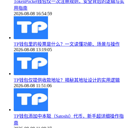
TokenPocket钱包仅一次注册规则，安全背后的逻辑与实
用指南
2026-08-08 16:54:59
TP钱包里的投票是什么？一文读懂功能、场景与操作
2026-08-08 13:19:05
TP钱包仅提供收款地址？揭秘其地址设计的实用逻辑
2026-08-08 11:51:06
TP钱包添加中本聪（Satoshi）代币，新手超详细操作指
南