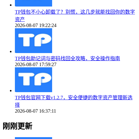
TP钱包不小心卸载了？别慌，这几步就能找回你的数字
资产
2026-08-07 19:22:24
TP钱包助记词与密码找回全攻略，安全操作指南
2026-08-07 17:59:27
TP钱包官网下载v1.2.7，安全便捷的数字资产管理新选
择
2026-08-07 16:37:11
刚刚更新