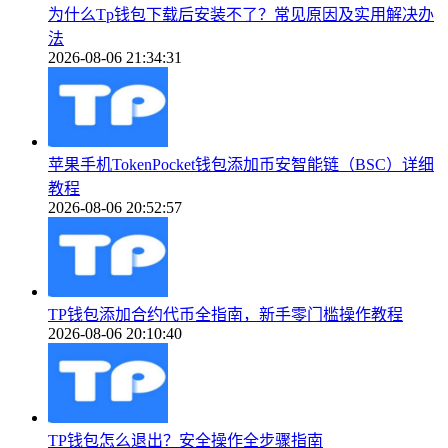
为什么Tp钱包下载后安装不了？常见原因及实用解决办
法
2026-08-06 21:34:31
苹果手机TokenPocket钱包添加币安智能链（BSC）详细
教程
2026-08-06 20:52:57
TP钱包添加合约代币全指南，新手零门槛操作教程
2026-08-06 20:10:40
TP钱包怎么退出？安全操作全步骤指南