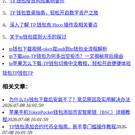
2、
Tp 钱包投资风险案例警示
3、
TP 钱包登录指南，轻松开启数字资产之旅
4、
深入了解 TP 钱包充 Heco 操作及相关要点
5、
关于tp钱包提到火币的探讨
tp钱包下载视频-okex提usdt到tp钱包全流程解析
tp下载app-TP钱包为何多出空投币？一文揭秘背后缘由
tp苹果怎么下载-TP钱包切换中文教程，轻松开启便捷体验
钱包
TP钱包
TP
相关文章：
为什么Tp钱包下载后安装不了？常见原因及实用解决办法
2026-07-08 16:01:59
苹果手机TokenPocket钱包添加币安智能链（BSC）详细教
程
2026-07-08 16:01:59
TP钱包添加合约代币全指南，新手零门槛操作教程
2026-
07-08 16:01:59