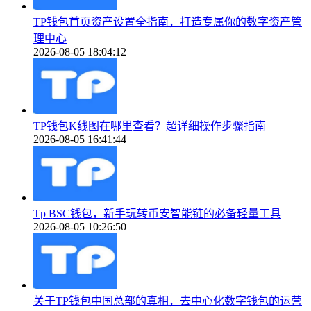
TP钱包首页资产设置全指南，打造专属你的数字资产管
理中心
2026-08-05 18:04:12
TP钱包K线图在哪里查看？超详细操作步骤指南
2026-08-05 16:41:44
Tp BSC钱包，新手玩转币安智能链的必备轻量工具
2026-08-05 10:26:50
关于TP钱包中国总部的真相，去中心化数字钱包的运营