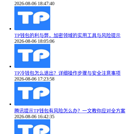
2026-08-06 18:47:40
TP钱包的利与弊，加密领域的实用工具与风险提示
2026-08-06 18:05:06
TP冷钱包怎么退出？详细操作步骤与安全注意事项
2026-08-06 17:23:58
腾讯提示TP钱包有风险怎么办？一文教你应对全方案
2026-08-06 16:42:35