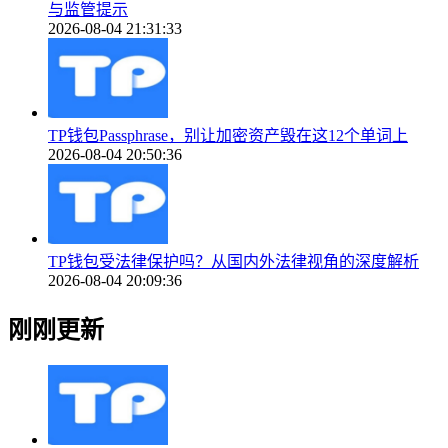
与监管提示
2026-08-04 21:31:33
TP钱包Passphrase，别让加密资产毁在这12个单词上
2026-08-04 20:50:36
TP钱包受法律保护吗？从国内外法律视角的深度解析
2026-08-04 20:09:36
刚刚更新