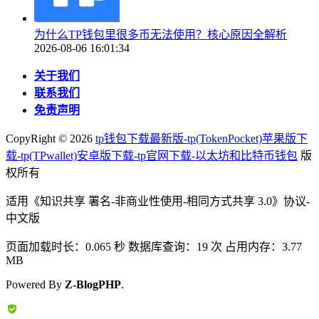
为什么TP钱包里很多币无法使用？核心原因全解析
2026-08-06 16:01:34
关于我们
联系我们
免责声明
CopyRight ©
2026
tp钱包下载最新版-tp(TokenPocket)苹果版下
载-tp(TPwallet)安卓版下载-tp官网下载-以太坊和比特币钱包
版
权所有
适用《知识共享 署名-非商业性使用-相同方式共享 3.0》协议-
中文版
页面加载时长：0.065 秒 数据库查询：19 次 占用内存：3.77
MB
Powered By
Z-BlogPHP
.