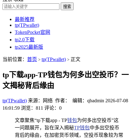
搜索
最新推荐
tp(TPwallet)
TokenPocket官网
tp2.0下载
tp2025最新版
当前位置：
首页
tp(TPwallet)
正文
>
>
tp下载app-TP钱包为何多出空投币？一
文揭秘背后缘由
tp(TPwallet)
来源：网络 作者： 编辑：qbadmin
2026-07-08
16:01:59
浏览：811
评论：0
文章聚焦“tp下载app - TP
钱包
为何多出空投币”这
一问题展开，旨在深入揭秘
TP钱包
中多出空投币
背后的缘由，在加密货币领域，空投币现象较为常