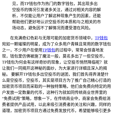
见，而TP钱包作为热门的数字钱包，其出现多出
空投币的情况引发诸多关注，通过对相关内容的解
析，不仅能让用户了解这种现象产生的因素，还能
帮助他们更好地认识空投币的本质和与之相关的市
场动态，避免因不了解情况而遭受潜在风险。
在充满奇幻色彩与无限可能的加密货币领域中，
TP
钱包
宛如一颗璀璨的明星，成为了众多用户青睐且常用的数字钱包
之一，不少用户在使用
TP钱包
的过程中，常常会惊喜地发
现，钱包里仿佛被施了魔法一般，莫名多出了一些空投币，
TP钱包为何会有这样奇妙的现象，让空投币悄然降临呢？就
让我们一同揭开这神秘的面纱，为大家进行详细且深入的揭
秘。 要解开TP钱包多出空投币的谜团，我们首先得弄清楚什
么是空投币，空投币，其实是项目方为了推广自己精心打造的
加密货币项目而采取的一种独特策略，他们会免费向特定的用
户发放一定数量的代币，这种行为就如同传统商业世界里的
“免费试用”策略，想象一下，在传统商业中，商家会免费给消
费者提供产品试用，以此来吸引消费者的关注和兴趣，同样的
道理，加密货币项目方通过免费发放代币，希望能够吸引更多