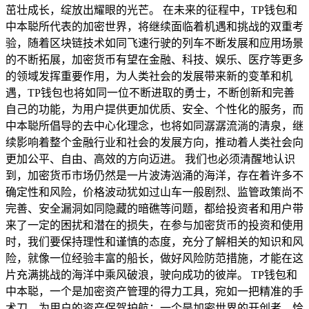
茁壮成长，绽放出耀眼的光芒。 在未来的征程中，TP钱包和
中本聪所代表的加密世界，将继续面临着机遇和挑战的双重考
验，随着区块链技术如同飞速行驶的列车不断发展和应用场景
的不断拓展，加密货币有望在金融、科技、娱乐、医疗等更多
的领域发挥重要作用，为人类社会的发展带来新的变革和机
遇，TP钱包也将如同一位不断进取的勇士，不断创新和完善
自己的功能，为用户提供更加优质、安全、个性化的服务，而
中本聪所倡导的去中心化理念，也将如同潺潺流淌的清泉，继
续影响着整个金融行业和社会的发展方向，推动着人类社会向
更加公平、自由、高效的方向迈进。 我们也必须清醒地认识
到，加密货币市场仍然是一片波涛汹涌的海洋，存在着许多不
确定性和风险，价格波动犹如过山车一般剧烈、监管政策尚不
完善、安全漏洞如同隐藏的暗礁等问题，都给投资者和用户带
来了一定的困扰和潜在的损失，在参与加密货币的投资和使用
时，我们要保持理性和谨慎的态度，充分了解相关的知识和风
险，就像一位经验丰富的船长，做好风险防范措施，才能在这
片充满挑战的海洋中乘风破浪，驶向成功的彼岸。 TP钱包和
中本聪，一个是加密资产管理的得力工具，宛如一把精准的手
术刀，为用户的资产保驾护航；一个是加密世界的开创者，恰