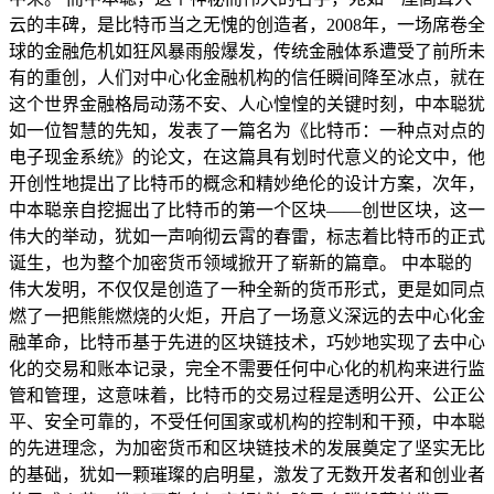
云的丰碑，是比特币当之无愧的创造者，2008年，一场席卷全
球的金融危机如狂风暴雨般爆发，传统金融体系遭受了前所未
有的重创，人们对中心化金融机构的信任瞬间降至冰点，就在
这个世界金融格局动荡不安、人心惶惶的关键时刻，中本聪犹
如一位智慧的先知，发表了一篇名为《比特币：一种点对点的
电子现金系统》的论文，在这篇具有划时代意义的论文中，他
开创性地提出了比特币的概念和精妙绝伦的设计方案，次年，
中本聪亲自挖掘出了比特币的第一个区块——创世区块，这一
伟大的举动，犹如一声响彻云霄的春雷，标志着比特币的正式
诞生，也为整个加密货币领域掀开了崭新的篇章。 中本聪的
伟大发明，不仅仅是创造了一种全新的货币形式，更是如同点
燃了一把熊熊燃烧的火炬，开启了一场意义深远的去中心化金
融革命，比特币基于先进的区块链技术，巧妙地实现了去中心
化的交易和账本记录，完全不需要任何中心化的机构来进行监
管和管理，这意味着，比特币的交易过程是透明公开、公正公
平、安全可靠的，不受任何国家或机构的控制和干预，中本聪
的先进理念，为加密货币和区块链技术的发展奠定了坚实无比
的基础，犹如一颗璀璨的启明星，激发了无数开发者和创业者