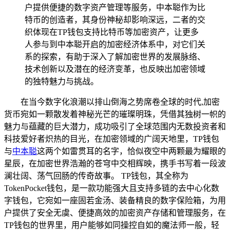
户提供便捷的数字资产管理等服务，中本聪作为比
特币的创造者，其身份神秘却影响深远，二者的交
织体现在TP钱包支持比特币等加密资产，让更多
人参与到中本聪开启的加密经济体系中，对它们关
系的探索，有助于深入了解加密世界的发展脉络、
技术创新以及潜在的经济变革，也反映出加密领域
的独特魅力与挑战。
在当今数字化浪潮以排山倒海之势席卷全球的时代,加密
货币宛如一颗散发着神秘光芒的璀璨明珠，凭借其独树一帜的
魅力与蕴藏的巨大潜力，成功吸引了全球范围内无数投资者和
科技爱好者炽热的目光，在加密领域的广阔天地里，TP钱包
与
中本聪
这两个如雷贯耳的名字，恰似夜空中两颗最为耀眼的
星辰，在加密世界浩瀚的苍穹中交相辉映，携手书写着一段波
澜壮阔、荡气回肠的传奇故事。 TP钱包，其全称为
TokenPocket钱包，是一款功能强大且支持多链的去中心化数
字钱包，它宛如一座固若金汤、装备精良的数字保险箱，为用
户提供了安全无虞、便捷高效的加密资产存储和管理服务，在
TP钱包的世界里，用户能够如同操控自如的魔法师一般，轻