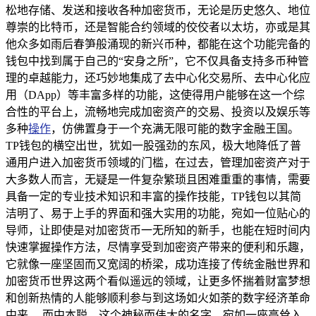
松地存储、发送和接收各种加密货币，无论是历史悠久、地位
尊崇的比特币，还是智能合约领域的佼佼者以太坊，亦或是其
他众多如雨后春笋般涌现的新兴币种，都能在这个功能完备的
钱包中找到属于自己的“安身之所”，它不仅具备支持多币种管
理的卓越能力，还巧妙地集成了去中心化交易所、去中心化应
用（DApp）等丰富多样的功能，这使得用户能够在这一个综
合性的平台上，流畅地完成加密资产的交易、投资以及娱乐等
多种
操作
，仿佛置身于一个充满无限可能的数字金融王国。
TP钱包的横空出世，犹如一股强劲的东风，极大地降低了普
通用户进入加密货币领域的门槛，在过去，管理加密资产对于
大多数人而言，无疑是一件复杂繁琐且困难重重的事情，需要
具备一定的专业技术知识和丰富的操作技能，TP钱包以其简
洁明了、易于上手的界面和强大实用的功能，宛如一位贴心的
导师，让即使是对加密货币一无所知的新手，也能在短时间内
快速掌握操作方法，尽情享受到加密资产带来的便利和乐趣，
它就像一座坚固而又宽阔的桥梁，成功连接了传统金融世界和
加密货币世界这两个看似遥远的领域，让更多怀揣着财富梦想
和创新热情的人能够顺利参与到这场如火如荼的数字经济革命
中来。 而中本聪，这个神秘而伟大的名字，宛如一座高耸入