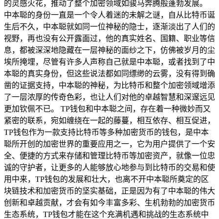
的灵感火花，推动了整个加密领域如骏马奔腾般蓬勃发展。
中本聪的身份一直是一个令人着迷的未解之谜，自从比特币诞
生后不久，中本聪就如同一位神秘的隐士，逐渐淡出了人们的
视野，再也没有公开露面过，他的真实姓名、国籍、职业等信
息，都被深深地隐藏在一层神秘的面纱之下，仿佛被岁月的尘
埃所掩埋，尽管有许多人声称自己就是中本聪，或者找到了中
本聪的真实身份，但这些说法都如同缥缈的云雾，没有得到确
凿的证据支持，中本聪的神秘，为比特币和整个加密领域增添
了一层浓厚的传奇色彩，也让人们对他的卓越智慧和深邃远见
更加钦佩不已。 TP钱包和中本聪之间，存在着一种微妙而又
紧密的联系，宛如缠绕在一起的藤蔓，相互依存、相互促进，
TP钱包作为一款支持比特币等多种加密货币的钱包，是中本
聪所开创的加密世界的重要应用之一，它为用户提供了一个安
全、便捷的方式来存储和管理比特币等加密资产，就像一位忠
诚的守护者，让更多的人能够放心地参与到比特币的交易和使
用中来，TP钱包的发展和壮大，也离不开中本聪所奠定的区
块链技术和加密货币的坚实基础，正是因为有了中本聪的伟大
创新和卓越贡献，才会有如今丰富多彩、生机勃勃的加密货币
生态系统，TP钱包才能在这个充满机遇和挑战的生态系统中