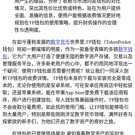
用产生的缘由，分析了收费与市场同类钱包的对比
情况，突出其性价比优势或特色，旨在为用户提供
全面、准确的信息，使用户能根据收费情况更好地
规划在TP钱包的使用策略，提升财务操作的合理
性与透明度。
在如今蓬勃发展的
数字货币
世界里,TP钱包（TokenPocket
钱包）宛如一颗璀璨的明星，作为一款备受青睐的多链
数字钱
包
，它为广大用户打造了便捷无阻的数字资产存储、交易以及
管理服务平台，许多新老用户的心中，都不约而同地浮现出一
个疑问：使用TP钱包是否需要付费呢？就让我们一同深入剖
析TP钱包的收费详情。 TP钱包本身的下载与安装完全是零成
本的，无论你使用的是安卓系统，可在安卓应用商店中轻松获
取；还是苹果系统，能在苹果App Store里免费下载该应用程
序，用户进行创建钱包、导入钱包等基础操作时，TP钱包也
不会收取分毫费用，如此低的使用门槛，让TP钱包能够吸引
到大量用户，特别是那些刚刚涉足数字货币领域、满怀好奇与
探索欲的新手们，为他们开启了数字资产的奇妙之旅。
在钱包的日常使用场景中,诸如查看数字资产的实时余