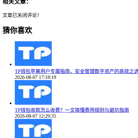
相关文章：
文章已关闭评论！
猜你喜欢
TP钱包苹果用户专属指南，安全管理数字资产的高效之
2026-08-07 17:18:19
TP钱包收款怎么收费？一文搞懂费用规则与避坑指南
2026-08-07 12:29:35