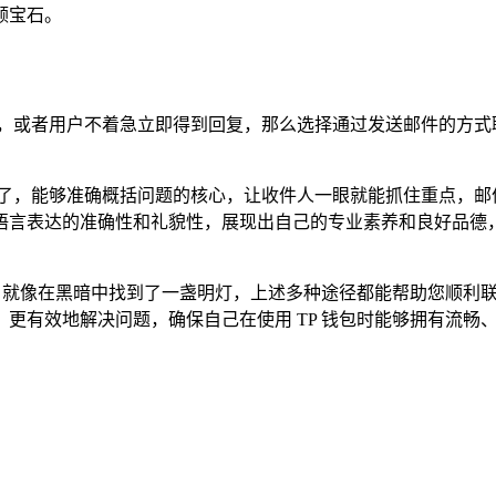
颗宝石。
，或者用户不着急立即得到回复，那么选择通过发送邮件的方式联
明了，能够准确概括问题的核心，让收件人一眼就能抓住重点，邮
语言表达的准确性和礼貌性，展现出自己的专业素养和良好品德
，就像在黑暗中找到了一盏明灯，上述多种途径都能帮助您顺利联
更有效地解决问题，确保自己在使用 TP 钱包时能够拥有流畅