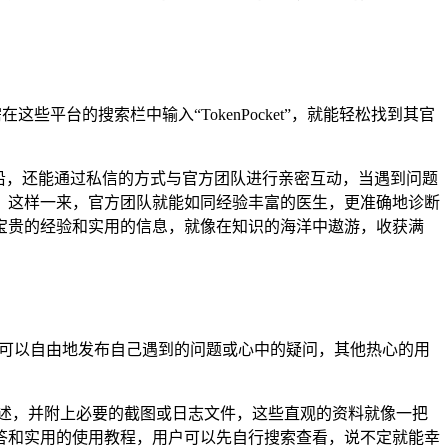
在这些平台的搜索栏中输入“TokenPocket”，就能轻松找到其官
前沿，还能通过私信的方式与官方团队进行亲密互动，当遇到问题
，这样一来，官方团队就能如同经验丰富的医生，更准确地诊断
宝贵的经验和实用的信息，就像在知识的海洋中遨游，收获满
户可以自由地发布自己遇到的问题或心中的疑问，其他热心的用
述，并附上必要的截图或日志文件，这些直观的资料就像一把
答和实用的使用教程，用户可以先自行搜索查看，说不定就能幸