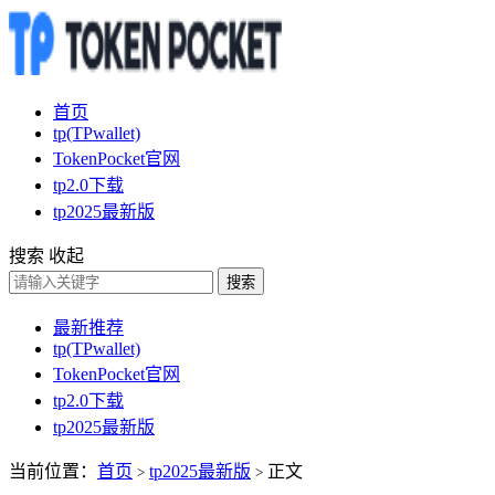
首页
tp(TPwallet)
TokenPocket官网
tp2.0下载
tp2025最新版
搜索
收起
搜索
最新推荐
tp(TPwallet)
TokenPocket官网
tp2.0下载
tp2025最新版
当前位置：
首页
tp2025最新版
正文
>
>