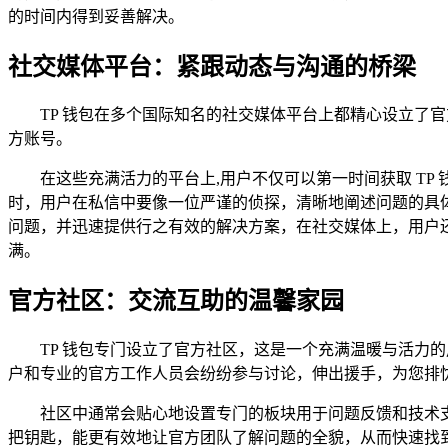
的时间内得到妥善解决。
社交媒体平台：紧跟动态与沟通的桥梁
TP 钱包在多个国际知名的社交媒体平台上都精心设立了官方账号，
方账号。
在这些充满活力的平台上,用户不仅可以第一时间获取 T
时，用户在私信中要像一位严谨的侦探，清晰地阐述问题的具
问题，并迅速提供行之有效的解决方案，在社交媒体上，用户
满。
官方社区：交流互助的温馨家园
TP 钱包专门设立了官方社区，这是一个充满温暖与活力
户和专业的官方工作人员会纷纷参与讨论，伸出援手，为您排
社区中通常会贴心地设置专门的板块用于问题反馈和技术
把钥匙，能更有效地让官方团队了解问题的全貌，从而快速找