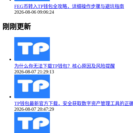
FEG币转入TP钱包全攻略，详细操作步骤与避坑指南
2026-08-06 09:06:24
刚刚更新
为什么你无法下载TP钱包？核心原因及风险提醒
2026-08-07 21:29:13
TP钱包最新官方下载，安全获取数字资产管理工具的正
2026-08-07 20:47:29