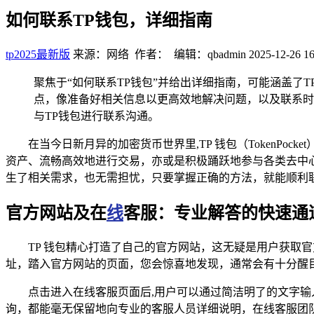
如何联系TP钱包，详细指南
tp2025最新版
来源：网络 作者： 编辑：qbadmin
2025-12-26 16
聚焦于“如何联系TP钱包”并给出详细指南，可能涵盖
点，像准备好相关信息以更高效地解决问题，以及联系时
与TP钱包进行联系沟通。
在当今日新月异的加密货币世界里,TP 钱包（TokenP
资产、流畅高效地进行交易，亦或是积极踊跃地参与各类去中心
生了相关需求，也无需担忧，只要掌握正确的方法，就能顺利联
官方网站及在
线
客服：专业解答的快速通
TP 钱包精心打造了自己的官方网站，这无疑是用户获取
址，踏入官方网站的页面，您会惊喜地发现，通常会有十分醒目
点击进入在线客服页面后,用户可以通过简洁明了的文字
询，都能毫无保留地向专业的客服人员详细说明，在线客服团