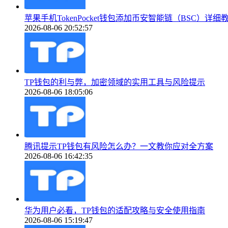
苹果手机TokenPocket钱包添加币安智能链（BSC）详细
2026-08-06 20:52:57
TP钱包的利与弊，加密领域的实用工具与风险提示
2026-08-06 18:05:06
腾讯提示TP钱包有风险怎么办？一文教你应对全方案
2026-08-06 16:42:35
华为用户必看，TP钱包的适配攻略与安全使用指南
2026-08-06 15:19:47