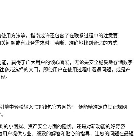
道的使用方法等，指南或许还包含了在联系过程中的注意要
相关问题或有业务需求时，清晰、准确地找到合适的方式
多样的功能，赢得了广大用户的倾心喜爱，无论是安全稳妥地存储数字
通往多元选择的大门，即使用户在使用过程中遭遇问题，或是产
途径。
擎中轻松输入“TP 钱包官方网站”，便能精准定位其正规网
行。
到的小困扰、资产安全方面的隐忧，还是对新功能的好奇咨
为用户提供专业、细致的解答和贴心的指导，让您的问题在最短