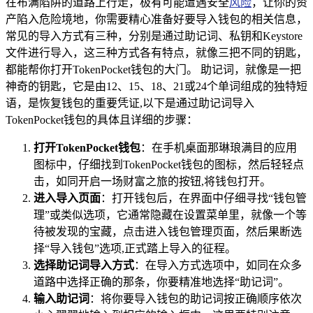
在布满陷阱的道路上行走，极有可能遭遇安全
风险
，让你的资
产陷入危险境地，你需要精心准备好要导入钱包的相关信息，
常见的导入方式有三种，分别是通过助记词、私钥和Keystore
文件进行导入，这三种方式各有特点，就像三把不同的钥匙，
都能帮你打开TokenPocket钱包的大门。 助记词，就像是一把
神奇的钥匙，它是由12、15、18、21或24个单词组成的独特短
语，是恢复钱包的重要凭证,以下是通过助记词导入
TokenPocket钱包的具体且详细的步骤：
打开TokenPocket钱包
：在手机桌面那琳琅满目的应用
图标中，仔细找到TokenPocket钱包的图标，然后轻轻点
击，如同开启一场财富之旅的按钮,将钱包打开。
进入导入页面
：打开钱包后，在界面中仔细寻找“钱包管
理”或类似选项，它通常隐藏在设置菜单里，就像一个等
待被发现的宝藏，点击进入钱包管理页面，然后果断选
择“导入钱包”选项,正式踏上导入的征程。
选择助记词导入方式
：在导入方式选项中，如同在众多
道路中选择正确的那条，你要精准地选择“助记词”。
输入助记词
：将你要导入钱包的助记词按正确顺序依次