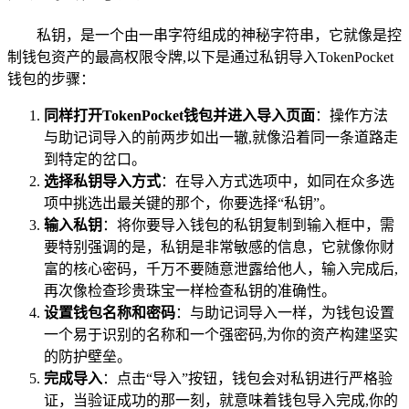
私钥，是一个由一串字符组成的神秘字符串，它就像是控
制钱包资产的最高权限令牌,以下是通过私钥导入TokenPocket
钱包的步骤：
同样打开TokenPocket钱包并进入导入页面
：操作方法
与助记词导入的前两步如出一辙,就像沿着同一条道路走
到特定的岔口。
选择私钥导入方式
：在导入方式选项中，如同在众多选
项中挑选出最关键的那个，你要选择“私钥”。
输入私钥
：将你要导入钱包的私钥复制到输入框中，需
要特别强调的是，私钥是非常敏感的信息，它就像你财
富的核心密码，千万不要随意泄露给他人，输入完成后,
再次像检查珍贵珠宝一样检查私钥的准确性。
设置钱包名称和密码
：与助记词导入一样，为钱包设置
一个易于识别的名称和一个强密码,为你的资产构建坚实
的防护壁垒。
完成导入
：点击“导入”按钮，钱包会对私钥进行严格验
证，当验证成功的那一刻，就意味着钱包导入完成,你的