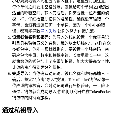
小心翼翼地输入到相应的输入框中，这里要特别注意，
每个单词之间要用空格分隔，就像给每个单词之间留出
适当的呼吸空间，输入完成后，你需要像一位严谨的侦
探一样，仔细检查助记词的准确性，确保没有输错一个
字母，也没有遗漏任何一个单词，因为一个小小的错
误，都可能导致
导入失败
,让你的努力付诸东流。
设置钱包名称和密码
：为导入的钱包设置一个你容易识
别且具有独特意义的名称，我的以太坊钱包”，这样在众
多钱包中，你能一眼就找到它，要设置一个强密码，密
码应包含字母、数字和特殊字符，长度尽量长一些，这
就像给你的钱包加上了多重防护锁，能大大提高安全性,
让你的资产得到更好的保护。
完成导入
：当你确认助记词、钱包名称和密码都输入正
确后，坚定地点击“导入”按钮，TokenPocket钱包就像一
位严谨的审核官，会对助记词进行严格验证，一旦验证
通过，钱包就会成功导入,你也将顺利开启在TokenPocket
钱包中的财富新旅程。
通过私钥导入