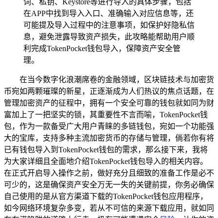
词、私钥、Keystore等进行导入的具体步骤，包括
在APP中找到导入入口、准确输入对应信息等，还
可能提及导入过程中的注意事项，如保护好隐私信
息，避免泄露导致资产损失，此攻略能帮助用户顺
利完成TokenPocket钱包导入，保障资产安全管
理。
在当今数字化浪潮席卷的金融领域，区块链技术与加密货
币宛如两颗璀璨的新星，正逐渐成为人们热议的焦点话题，在
管理加密资产的征程中，拥有一个安全可靠的钱包就如同为财
富加上了一把坚实的锁，其重要性不言而喻，TokenPocket钱
包，作为一款备受广大用户青睐的多链钱包，宛如一个功能强
大的宝库，支持多种主流加密货币的存储与管理，倘若你有将
已有钱包导入到TokenPocket钱包的需求，那么接下来，我将
为大家详细且全面地介绍TokenPocket钱包导入的相关内容。
在正式开启导入操作之前，做好充分且细致的准备工作是必不
可少的，这是确保资产安全万无一失的关键前提，你务必确保
自己使用的是从官方渠道下载的TokenPocket钱包应用程序，
如今网络环境复杂多变，若从不可信的来源下载应用，就如同