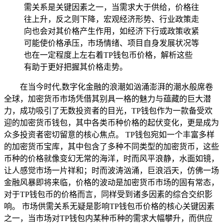
需关系是关键因素之一，当需求大于供给，价格往
往上升，反之则下降，宏观经济形势、行业政策走
向也会对其价格产生作用，如经济下行或政策收紧
可能使价格承压，市场情绪、项目自身发展状况等
也在一定程度上左右着TP钱包币价格，解析这些
有助于更好把握其价格走势。
在当今时代,数字化金融的浪潮如汹涌澎湃的潮水般席卷
全球，加密货币市场凭借其别具一格的魅力与蕴藏的巨大潜
力，成功吸引了无数投资者的目光，TP钱包作为一款备受欢
迎的加密货币钱包，其中各类币种价格的起伏变化，更是成为
众多投资者密切留意的核心焦点。 TP钱包宛如一个丰富多样
的加密货币宝库，其中包含了多种不同类型的加密货币，这些
币种的价格就像变幻无常的海洋，时而风平浪静，水面如镜，
让人感觉市场一片祥和；时而波涛汹涌，巨浪滔天，仿佛一场
金融风暴即将来临，价格的波动是加密货币市场的固有常态，
对于TP钱包币的价格而言，同样受到诸多因素的综合交织影
响。 市场供需关系无疑是影响TP钱包币价格的核心关键因素
之一，当市场对TP钱包内某种币种的需求大幅攀升，而供应