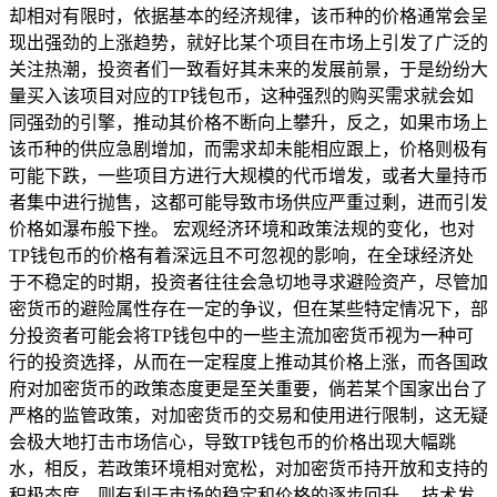
却相对有限时，依据基本的经济规律，该币种的价格通常会呈
现出强劲的上涨趋势，就好比某个项目在市场上引发了广泛的
关注热潮，投资者们一致看好其未来的发展前景，于是纷纷大
量买入该项目对应的TP钱包币，这种强烈的购买需求就会如
同强劲的引擎，推动其价格不断向上攀升，反之，如果市场上
该币种的供应急剧增加，而需求却未能相应跟上，价格则极有
可能下跌，一些项目方进行大规模的代币增发，或者大量持币
者集中进行抛售，这都可能导致市场供应严重过剩，进而引发
价格如瀑布般下挫。 宏观经济环境和政策法规的变化，也对
TP钱包币的价格有着深远且不可忽视的影响，在全球经济处
于不稳定的时期，投资者往往会急切地寻求避险资产，尽管加
密货币的避险属性存在一定的争议，但在某些特定情况下，部
分投资者可能会将TP钱包中的一些主流加密货币视为一种可
行的投资选择，从而在一定程度上推动其价格上涨，而各国政
府对加密货币的政策态度更是至关重要，倘若某个国家出台了
严格的监管政策，对加密货币的交易和使用进行限制，这无疑
会极大地打击市场信心，导致TP钱包币的价格出现大幅跳
水，相反，若政策环境相对宽松，对加密货币持开放和支持的
积极态度，则有利于市场的稳定和价格的逐步回升。 技术发