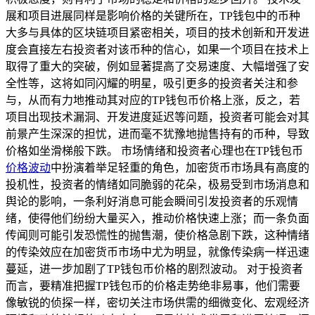
展和项目进展同样是影响价格的关键所在，TP钱包中的币种
大多与具体的区块链项目紧密相关，项目的技术创新和开发进
度会直接左右投资者对该币种的信心，如果一个项目在技术上
取得了重大的突破，例如显著提高了交易速度、大幅增强了安
全性等，这将如同闪耀的明星，吸引更多的投资者关注和参
与，从而有力地推动其对应的TP钱包币价格上涨，反之，若
项目出现技术漏洞、开发进度延迟等问题，投资者可能会对其
前景产生深深的担忧，进而毫不犹豫地抛售持有的币种，导致
价格如坐滑梯般下跌。 市场情绪和投资者心理也在TP钱包币
价格波动
中扮演着举足轻重的角色，加密货币市场具有高度的
投机性，投资者的情绪如同脆弱的花朵，极易受到市场消息和
舆论的影响，一条利好消息可能会瞬间引发投资者的乐观情
绪，使得他们纷纷大量买入，推动价格快速上涨；而一条负面
传闻则可能引发恐慌性的抛售潮，使价格急剧下跌，这种情绪
的传染效应在加密货币市场中尤为明显，就像传染病一样迅速
蔓延，进一步加剧了TP钱包币价格的剧烈波动。 对于投资者
而言，要精准把握TP钱包币的价格走势绝非易事，他们需要
像敏锐的侦探一样，密切关注市场供需的细微变化、宏观经济