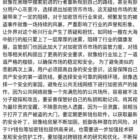
就像在黑暗中摸索前进的行者重新规划自己的路线，甚至有部
分用户心灰意冷，选择退出加密货币市场，这无疑给市场的发
展带来了一定的阻碍，对于加密货币行业来说，频繁发生的被
盗事件就像一场持续的风暴，严重影响了行业的声誉和形象，
让外界对这个新兴行业产生了质疑和担忧，如同给一艘在大海
中航行的船只蒙上了一层厚厚的迷雾，阻碍了行业的健康发
展，监管部门也因此加大了对加密货币市场的监管力度，对钱
包等相关机构提出了更高的安全要求，就像给行业加上了一道
道严格的枷锁，以确保市场的稳定和安全。 为了避免类似的
悲剧再次上演，用户必须提高自身的安全意识，这是保障自己
资产安全的第一道防线，要选择安全可靠的网络环境，就像选
择一个安全的家园，避免在公共无线网络下进行加密资产的操
作，因为公共网络就像一个充满危险的公共场所，容易被不法
分子窥探和攻击，要妥善保管好自己的私钥和助记词，将其视
为最珍贵的宝藏，不随意向他人透露，因为一旦泄露，就相当
于打开了资产被盗的大门，要定期更新钱包软件，以获取最新
的安全补丁，就像给房屋不断加固，抵御各种潜在的风险，对
于TP钱包等加密钱包提供商来说，也需要进一步加强技术研
发和安全防护工作，要加强对跨链技术的研究和优化，不断探