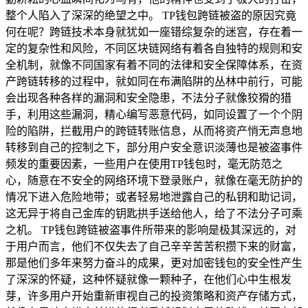
整个人陷入了深深的绝望之中。 TP钱包跨链被盗的原因究竟
何在呢？跨链技术本身就犹如一座错综复杂的迷宫，存在着一
定的复杂性和风险，不同区块链网络有着各自独特的规则和安
全机制，就像不同国家有着不同的法律和安全保障体系，在资
产跨链转移的过程中，就如同在布满陷阱的丛林中前行，可能
会出现各种各样的漏洞和安全隐患，不法分子就像狡猾的猎
手，利用这些漏洞，精心编写恶意代码，如同设置了一个个阴
险的陷阱，拦截用户的跨链转账信息，从而将资产悄无声息地
转移到自己的控制之下，部分用户安全意识淡薄也是被盗事件
频发的重要因素，一些用户在使用TP钱包时，毫无防范之
心，随意在不安全的网络环境下登录账户，就像在毫无防护的
情况下进入危险地带；或者轻易地泄露自己的私钥和助记词，
这无异于将自己金库的钥匙拱手送给他人，给了不法分子可乘
之机。 TP钱包跨链被盗事件所带来的影响是极其深远的，对
于用户而言，他们不仅失去了自己辛辛苦苦积攒下来的财富，
那是他们多年来努力奋斗的成果，更对加密钱包的安全性产生
了深深的怀疑，这种怀疑就像一颗种子，在他们心中生根发
芽，许多用户开始重新审视自己的投资策略和资产存储方式，