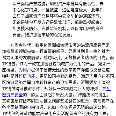
资产面临严重威胁，加密资产本身具有匿名性、去
中心化等特点，一旦被盗，追回难度极大，此事件
凸显了加密资产交易环境中安全防护的薄弱环节，
无论是钱包开发方还是监管部门，都需重视起来，
加强技术防范、完善监管机制，以保障用户的资产
安全，维护加密市场的稳定发展。
在当今时代，数字化浪潮如汹涌澎湃的洪流般席卷而来，
加密货币领域宛如一颗璀璨的新星，凭借其别具一格的魅力与
潜力无限的发展前景，成功吸引了无数投资者热切的目光，而
TP钱包，作为一款在加密钱包领域广为使用的产品，宛如一
座桥梁，为用户提供了便捷无比的数字资产存储与交易通道，
特别是其
跨链功能
，更是如同神奇的钥匙，满足了用户在不同
区块链网络之间自由转移资产的迫切需求，近期频繁上演的
TP钱包跨链被盗事件，却好似一颗颗威力巨大的炸弹，在
加
密资产安全
的平静湖面掀起了轩然大波。 跨链技术的诞生，
其初衷是打破不同区块链之间那坚如磐石的壁垒，实现资产在
各个网络间的自由流通，宛如一条条畅通无阻的高速公路，
TP钱包的跨链功能本应是用户灵活配置资产的强有力工具，