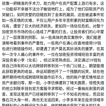
就像一把精准的手术刀，助力用户在资产配置上游刃有余，这
一功能却不幸被不法分子敏锐地盯上，成为了他们窃取资产的
突破口，如同贪婪的窃贼找到了金库的漏洞，这些被盗事件犹
如一场无情的灾难，不仅让用户多年辛苦积累的财富瞬间化为
乌有，遭受了巨大的经济损失，更如同一场信任危机，对整个
加密货币市场的信心造成了严重的打击，让投资者们的心中蒙
上了一层厚厚的阴影。 从一些具体的真实案例中，我们能更
清晰地看到事件的严重性，一些用户在满心欢喜地使用TP钱
包进行跨链操作时，却遭遇了资产莫名其妙消失的噩梦，在其
中一次令人痛心的事件中，一位在加密投资领域经验丰富的资
深投资者小李（化名），经过深思熟虑后，决定通过TP钱包
将自己持有的以太坊跨链转移到另一个热门公链上，期望能借
此获取更高的收益，命运却跟他开了一个残酷的玩笑，就在他
满怀期待地完成跨链转账操作后不久，他的账户便无情地显示
资产余额归零，那一刻，小李仿佛遭到了晴天霹雳，惊慌失措
的他立刻联系钱包官方客服寻求帮助，经过一番抽丝剥茧的调
查，发现这笔资产已经被转移到了一个不知名的地址，而且就
像石沉大海一样，再也无法追回来，小李多年来在投资领域辛
勤耕耘的心血瞬间化为乌有，他的精神也受到了极大的打击，