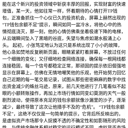
能在这个新兴的投资领域中斩获丰厚的回报，实现财富的快速
增值，某一天，他如往常一样，怀着期待的心情打开TP钱
包，正准备抓住一个心仪已久的投资机会，屏幕上赫然出现的
“TP钱包余额不足”提示，瞬间如同一盆冷水，将他心中的热
情彻底浇灭，那一刻，他的心情仿佛乘坐着极速下降的电梯，
从云端瞬间坠入了黑暗的谷底，失望与焦虑如潮水般涌上心
头。 起初，小张笃定地认为这只是系统出现了小小的故障，
他心急如焚地反复刷新页面，眼睛紧紧盯着屏幕，不放过任何
一个细微的变化；又仔细地检查网络连接，确保每一根网线都
连接稳固，每一个信号都稳定正常，那顽固的提示依旧倔强地
显示在屏幕上，仿佛在无情地嘲笑他的乐观，他开始努力回忆
自己近期的每一笔交易记录，试图从那些密密麻麻的数字中找
出资金减少的蛛丝马迹，原来，前几天他进行了几笔看似不起
眼的小额转账操作，再加上市场行情如同变幻莫测的天气一般
剧烈波动，使得原本充足的钱包余额就像沙漏里的沙子，逐渐
减少，最终导致了这次让他措手不及的“危机”。 “TP钱包余额
不足”，这绝不仅仅是一句简单的提示，它背后所反映出的，
是虚拟资产市场那令人捉摸不透的不确定性和如影随形的风险
性，与传统金融体系相对稳定的运行模式不同，虚拟货币市场