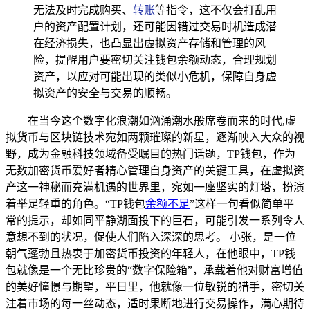
无法及时完成购买、
转账
等指令，这不仅会打乱用
户的资产配置计划，还可能因错过交易时机造成潜
在经济损失，也凸显出虚拟资产存储和管理的风
险，提醒用户要密切关注钱包余额动态，合理规划
资产，以应对可能出现的类似小危机，保障自身虚
拟资产的安全与交易的顺畅。
在当今这个数字化浪潮如汹涌潮水般席卷而来的时代,虚
拟货币与区块链技术宛如两颗璀璨的新星，逐渐映入大众的视
野，成为金融科技领域备受瞩目的热门话题，TP钱包，作为
无数加密货币爱好者精心管理自身资产的关键工具，在虚拟资
产这一神秘而充满机遇的世界里，宛如一座坚实的灯塔，扮演
着举足轻重的角色。“TP钱包
余额不足
”这样一句看似简单平
常的提示，却如同平静湖面投下的巨石，可能引发一系列令人
意想不到的状况，促使人们陷入深深的思考。 小张，是一位
朝气蓬勃且热衷于加密货币投资的年轻人，在他眼中，TP钱
包就像是一个无比珍贵的“数字保险箱”，承载着他对财富增值
的美好憧憬与期望，平日里，他就像一位敏锐的猎手，密切关
注着市场的每一丝动态，适时果断地进行交易操作，满心期待