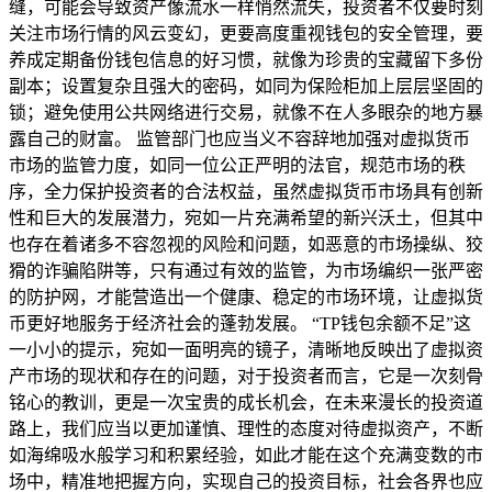
缝，可能会导致资产像流水一样悄然流失，投资者不仅要时刻
关注市场行情的风云变幻，更要高度重视钱包的安全管理，要
养成定期备份钱包信息的好习惯，就像为珍贵的宝藏留下多份
副本；设置复杂且强大的密码，如同为保险柜加上层层坚固的
锁；避免使用公共网络进行交易，就像不在人多眼杂的地方暴
露自己的财富。 监管部门也应当义不容辞地加强对虚拟货币
市场的监管力度，如同一位公正严明的法官，规范市场的秩
序，全力保护投资者的合法权益，虽然虚拟货币市场具有创新
性和巨大的发展潜力，宛如一片充满希望的新兴沃土，但其中
也存在着诸多不容忽视的风险和问题，如恶意的市场操纵、狡
猾的诈骗陷阱等，只有通过有效的监管，为市场编织一张严密
的防护网，才能营造出一个健康、稳定的市场环境，让虚拟货
币更好地服务于经济社会的蓬勃发展。 “TP钱包余额不足”这
一小小的提示，宛如一面明亮的镜子，清晰地反映出了虚拟资
产市场的现状和存在的问题，对于投资者而言，它是一次刻骨
铭心的教训，更是一次宝贵的成长机会，在未来漫长的投资道
路上，我们应当以更加谨慎、理性的态度对待虚拟资产，不断
如海绵吸水般学习和积累经验，如此才能在这个充满变数的市
场中，精准地把握方向，实现自己的投资目标，社会各界也应