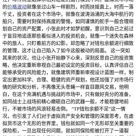
的
价格波动
就像坐过山车一样剧烈，时而扶摇直上，时而一落
千丈，投资者在这个市场中，就像在波涛汹涌的大海中航行的
船只，需要时刻保持高度的警惕，如同谨慎的舵手一般合理规
划自己的资产配置，小张此时才如梦初醒，意识到自己之前过
于盲目地追逐那些看似诱人的投资机会，就像一个迷失在森林
中的旅人，只盯着前方的幻影，却忽略了对钱包余额进行细致
的管理，这才让自己陷入了如今这般被动的局面。 这一突如
其来的状况，也让小张开始静下心来，深刻反思自己的投资策
略，他决定重新审视自己最初设定的投资目标，认真评估自己
能够承受的风险能力，就像建筑师重新审视设计蓝图一样，制
定出更加科学、合理、稳健的资产规划，他还加强了对市场行
情的研究和分析，不再像无头苍蝇一样盲目跟风交易，他明
白，在这个充满机遇与挑战的市场中，只有做好充分的准备，
如同战士上战场前精心磨砺自己的武器一般，才能稳健地前
行，不被市场的风浪轻易击倒。 “TP钱包余额不足”这一情
况，也引发了人们对于虚拟资产安全和管理的深度思考，在虚
拟货币这个无形的世界里，钱包就如同一个无形却至关重要的
保险柜，一旦出现任何问题，就如同保险柜被打开了一道裂