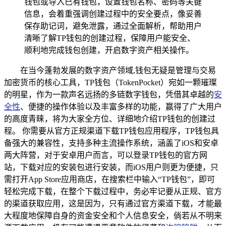
钱包或导入已有钱包，设置钱包名称、密码等关键
信息，会着重强调创建过程中的安全要点，像妥善
保存助记词，避免泄露，通过全面解析，帮助用户
清晰了解TP钱包的创建过程，保障用户能安全、
顺利地完成钱包创建，开启数字资产相关操作。
在当今蓬勃发展的数字资产领域,钱包无疑是管理与交易
加密货币的核心工具，TP钱包（TokenPocket）宛如一颗璀璨
的明星，作为一款声名远扬的多链数字钱包，凭借其卓越的
安
全性
、便捷的操作体验以及丰富多样的功能，赢得了广大用户
的高度青睐，将为大家全方位、详细地介绍TP钱包的创建过
程。 你需要从官方正规渠道下载TP钱包应用程序，TP钱包具
备强大的兼容性，支持多种主流操作系统，涵盖了iOS和安卓
两大阵营，对于安卓用户而言，可以登录TP钱包的官方网
站，下载对应的安装包进行安装，而iOS用户则更为便捷，只
需打开App Store应用商店，在搜索栏中输入“TP钱包”，即可
轻松完成下载，在整个下载过程中，务必牢记要从正规、官方
的渠道获取应用，这是因为，只有通过官方渠道下载，才能最
大程度地保障自身的资金安全和个人信息安全，倘若从不明来