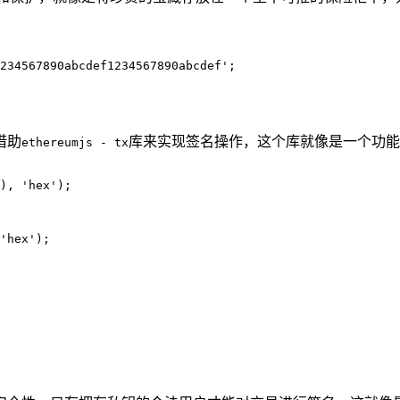
234567890abcdef1234567890abcdef';
借助
库来实现签名操作，这个库就像是一个功能
ethereumjs - tx
), 'hex');

'hex');