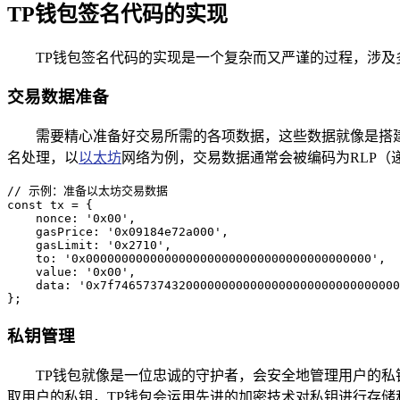
TP钱包签名代码的实现
TP钱包签名代码的实现是一个复杂而又严谨的过程，涉及
交易数据准备
需要精心准备好交易所需的各项数据，这些数据就像是搭
名处理，以
以太坊
网络为例，交易数据通常会被编码为RLP
// 示例：准备以太坊交易数据

const tx = {

    nonce: '0x00',

    gasPrice: '0x09184e72a000',

    gasLimit: '0x2710',

    to: '0x0000000000000000000000000000000000000000',

    value: '0x00',

    data: '0x7f7465737432000000000000000000000000000000
};
私钥管理
TP钱包就像是一位忠诚的守护者，会安全地管理用户的
取用户的私钥，TP钱包会运用先进的加密技术对私钥进行存储