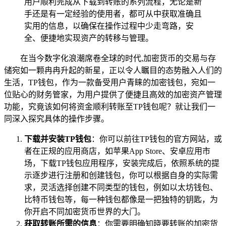
用户顺利完成从下载到转账的系列流程，无论是新
手还是有一定经验的使用者，都可从中获取准确且
实用的信息，以确保在操作过程中少走弯路，安
全、便捷地实现资产的转移与管理。
在当今数字化浪潮席卷全球的时代,加密货币的交易与存
储宛如一颗冉冉升起的新星，正以令人瞩目的态势融入人们的
生活，TP钱包，作为一款备受用户青睐的加密钱包，宛如一
位贴心的财务管家，为用户提供了便捷且高效的加密资产管理
功能，究竟该如何将资金顺利转账至TP钱包呢？就让我们一
同深入探究具体的操作步骤。
下载并安装TP钱包
：你可以前往TP钱包的官方网站，或
者在正规的应用商店，如苹果App Store、安卓应用市
场，下载TP钱包应用程序，安装完成后，依照系统的提
示逐步进行注册和创建钱包，你可以根据自身的实际需
求，灵活选择创建不同类型的钱包，例如以太坊钱包、
比特币钱包等，每一种钱包都像是一把独特的钥匙，为
你开启不同加密货币世界的大门。
获取转账所需的信息
：你需要明确知晓要转账的加密货