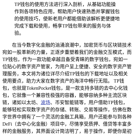
TP钱包的使用方法进行深入剖析，从基础功能操
作到各项特色应用，帮助用户快速熟悉并掌握钱包
的使用技巧，使新老用户都能借助该解析更便捷地
完成下载和使用，畅享TP钱包带来的服务与体
验。
在当今数字化金融的汹涌浪潮中，加密货币与区块链技术
宛如一股革新的力量，正逐步重塑着我们的金融交互模式，而
TP钱包，作为一款功能卓越且备受青睐的数字钱包，宛如一
位贴心的数字资产管家，为用户呈上便捷、安全的数字资产管
理服务，本文将为诸位详尽介绍TP钱包的下载地址以及相关
使用要点，助力大家在数字资产的海洋中畅行无阻。 TP钱
包，也就是TokenPocket钱包，是一款支持多链的去中心化钱
包，它就像一个兼容性极强的容器，能够容纳多种主流区块
链，诸如以太坊、
波场
、币安智能链等，用户借助TP钱包，
能够轻松实现数字资产的存储、转账、交易等操作，仿佛在数
字世界中拥有了一个灵活的金融工具箱，用户还能参与到各种
DeFi（去中心化金融）项目中，尽情享受质押、借贷等丰富多
样的金融服务，其界面设计简洁明了，易于操作，即便你是初