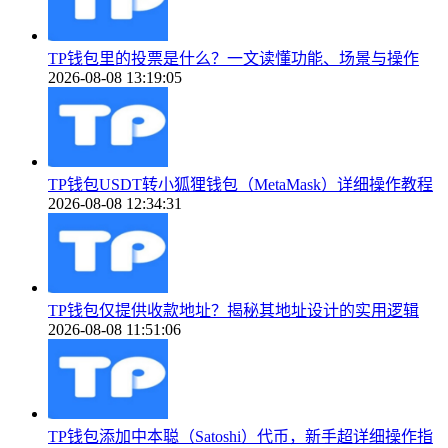
TP钱包里的投票是什么？一文读懂功能、场景与操作
2026-08-08 13:19:05
TP钱包USDT转小狐狸钱包（MetaMask）详细操作教程
2026-08-08 12:34:31
TP钱包仅提供收款地址？揭秘其地址设计的实用逻辑
2026-08-08 11:51:06
TP钱包添加中本聪（Satoshi）代币，新手超详细操作指