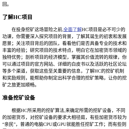
回。
了解HC项目
在投身挖矿这场冒险之前,
全面了解
HC项目是必不可少的
功课，你需要深入探究项目的背景，了解其诞生的初衷和发展
愿景；关注项目背后的团队，看看他们是否具备专业的技术和
丰富的经验；研究项目的技术特点，明白它在加密货币领域的
独特优势；剖析项目的经济模型，掌握其价值流转的规律，你
可以通过项目的官方网站、详细的白皮书以及活跃的社区论坛
等多个渠道，获取这些至关重要的信息，了解HC的挖矿机制
和奖励规则，能帮助你制定出科学合理的挖矿策略，让你的挖
矿之旅更加顺畅。
准备挖矿设备
根据HC所采用的挖矿算法,来确定所需的挖矿设备，不同
的加密货币，对挖矿设备的要求大相径庭，有些加密货币较为
“亲民”，普通的电脑CPU或GPU就能胜任挖矿工作；而有些则