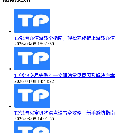
TP钱包充值游戏全指南，轻松完成链上游戏充值
2026-08-08 15:31:59
TP钱包交易失败？一文理清常见原因及解决方案
2026-08-08 14:43:22
TP钱包买宝贝狗滑点设置全攻略，新手避坑指南
2026-08-08 14:01:55