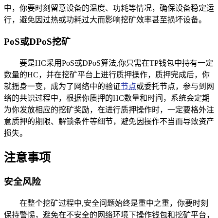
中，你要时刻留意设备的温度、功耗等情况，确保设备稳定运
行，避免因过热或功耗过大而影响挖矿效率甚至损坏设备。
PoS或DPoS挖矿
要是HC采用PoS或DPoS算法,你只需在TP钱包中持有一定
数量的HC，并在挖矿平台上进行质押操作，质押完成后，你
就摇身一变，成为了网络中的验证
节点
或委托节点，参与到网
络的共识过程中，根据你质押的HC数量和时间，系统会定期
为你发放相应的挖矿奖励，在进行质押操作时，一定要格外注
意质押的期限、解锁条件等细节，避免因操作不当而导致资产
损失。
注意事项
安全风险
在整个挖矿过程中,安全问题始终是重中之重，你要时刻
保持警惕，避免在不安全的网络环境下操作钱包和挖矿平台，