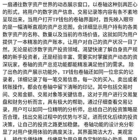
一扇通往数字资产世界的动态展示窗口，以卷轴这种别具匠心
的形式，将用户的数字资产信息、交易记录等内容有条不紊地
呈现出来，当用户打开TP钱包的卷轴界面时，首先映入眼帘
的是一幅清晰直观的资产总览图，会详细显示用户持有的各类
数字资产的名称、数量以及当前的市场价值，这就如同为用户
提供了一本精准的资产账本，让用户对自己的资产状况一目了
然，无论是初涉数字资产投资领域、渴望快速了解自身资产规
模的新手投资者，还是经验丰富、需要实时掌握资产动态的资
深玩家，卷轴的资产总览功能都能精准满足他们的需求。 除
了出色的资产展示功能外，TP钱包卷轴还如同一位忠实的记
录者，详细记录了每一笔交易信息，每一次的买入、卖出或者
转账操作，都会在卷轴中留下清晰的印记，其中包括交易时
间、交易金额、交易对象等关键信息，这对于用户进行交易复
盘和财务分析而言，具有极大的帮助，通过仔细查看交易记
录，用户可以如同一位精明的分析师，总结自己的投资策略是
否合理，找出交易过程中的优势与不足，进而优化后续的投资
决策，让自己的投资之路更加稳健。 卷轴功能的设计充分彰
显了对用户使用体验的高度关注，其界面简洁大方、美观宜
人，操作方便快捷，仿佛是为用户量身定制的贴心助手，用户