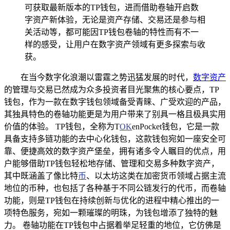
可获取最新版本的TP钱包，进而借助卷轴开启数
字资产新体验，无论是资产存储、交易还是参与相
关活动等，都可能因TP钱包卷轴的特性而有不一
样的感受，让用户在数字资产领域有更多探索与收
获。
在当今数字化浪潮以雷霆之势迅猛发展的时代，
数字资产
的管理与交易已然成为众多投资者目光聚焦的核心要点，TP
钱包，作为一款在数字钱包领域备受青睐、广受欢迎的产品，
其独具特色的卷轴功能更是为用户带来了别具一格且极具实用
价值的体验。 TP钱包，全称为T
OK
enPocket钱包，它是一款
具备支持多链功能的去中心化钱包，这款钱包宛如一座安全可
靠、便捷高效的数字资产堡垒，拥有诸多令人瞩目的优点，用
户能够借助TP钱包轻松地存储、管理和交易多种数字资产，
其中既涵盖了像比特
币
、以太坊这类在加密货币领域占据主流
地位的币种，也包括了各种基于不同公链发行的代币，而卷轴
功能，则是TP钱包在持续创新与优化的进程中精心推出的一
项特色服务，宛如一颗璀璨的明珠，为钱包增添了独特的魅
力。 卷轴功能在TP钱包中占据着举足轻重的地位，它仿佛是