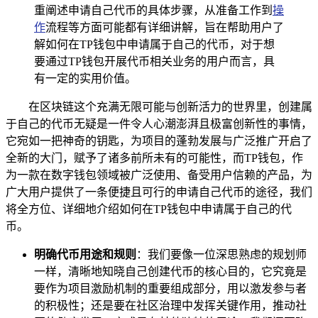
重阐述申请自己代币的具体步骤，从准备工作到
操
作
流程等方面可能都有详细讲解，旨在帮助用户了
解如何在TP钱包中申请属于自己的代币，对于想
要通过TP钱包开展代币相关业务的用户而言，具
有一定的实用价值。
在区块链这个充满无限可能与创新活力的世界里，创建属
于自己的代币无疑是一件令人心潮澎湃且极富创新性的事情，
它宛如一把神奇的钥匙，为项目的蓬勃发展与广泛推广开启了
全新的大门，赋予了诸多前所未有的可能性，而TP钱包，作
为一款在数字钱包领域被广泛使用、备受用户信赖的产品，为
广大用户提供了一条便捷且可行的申请自己代币的途径，我们
将全方位、详细地介绍如何在TP钱包中申请属于自己的代
币。
明确代币用途和规则
：我们要像一位深思熟虑的规划师
一样，清晰地知晓自己创建代币的核心目的，它究竟是
要作为项目激励机制的重要组成部分，用以激发参与者
的积极性；还是要在社区治理中发挥关键作用，推动社