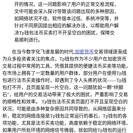
开的情况，这一问题影响了用户的正常交易流程，
文中可能会深入探讨导致该问题出现的多种原因，
如网络状况不佳、软件版本过低、系统冲突等，并
针对不同原因提出相应的解决办法，以帮助用户解
决Tp钱包法币买卖打不开呈空白的困扰，保障交
易顺利进行。
在当今数字化飞速发展的时代,
加密货币
交易领域逐渐成
为众多投资者关注的焦点，Tp钱包作为不少用户在加密货币
交易过程中常用的工具，凭借其提供的便捷法币买卖等功能，
在市场上拥有了一定数量的用户群体，部分用户在使用Tp钱
包进行法币买卖操作时，却遇到了令人头疼的状况——Tp钱
包打不开，且页面呈现一片空白，这一问题犹如一颗“绊脚
石”，给用户的交易活动带来了极大的困扰，严重影响了交易
的顺畅性和效率。 Tp钱包法币买卖页面打不开且呈现空白的
状况，可能是由多种复杂原因共同导致的，从网络层面来分
析，稳定的网络连接是Tp钱包正常运行的基石，Tp钱包的各
项功能，尤其是法币买卖功能，高度依赖于稳定的网络环境，
如果用户所处环境的网络信号微弱，就如同给Tp钱包的运行