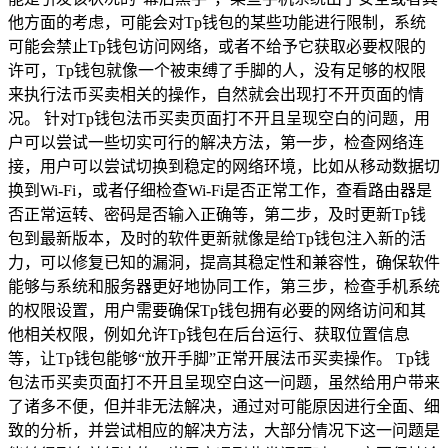
他方面的考虑，可能会对Tp钱包的某些功能进行限制，系统
可能会禁止Tp钱包访问网络，或者不给予它获取必要权限的
许可，Tp钱包就像一个被束缚了手脚的人，没有足够的权限
来执行法币买卖相关的操作，自然就会出现打不开页面的情
况。 针对Tp钱包法币买卖页面打不开且呈现空白的问题，用
户可以尝试一些切实可行的解决方法，第一步，检查网络连
接，用户可以尝试切换到稳定的网络环境，比如从移动数据切
换到Wi-Fi，或者仔细检查Wi-Fi是否正常工作，查看路由器是
否正常运转、密码是否输入正确等，第二步，及时更新Tp钱
包到最新版本，及时的软件更新就像是给Tp钱包注入新的活
力，可以修复已知的漏洞，提高其稳定性和兼容性，确保软件
能够与系统和服务器更好地协同工作，第三步，检查手机系统
的权限设置，用户需要确保Tp钱包拥有必要的网络访问和其
他相关权限，例如允许Tp钱包在后台运行、获取位置信息
等，让Tp钱包能够“放开手脚”正常开展法币买卖操作。 Tp钱
包法币买卖页面打不开且呈现空白这一问题，虽然给用户带来
了诸多不便，但并非无法解决，通过对可能原因进行全面、细
致的分析，并尝试相应的解决方法，大部分情况下这一问题是