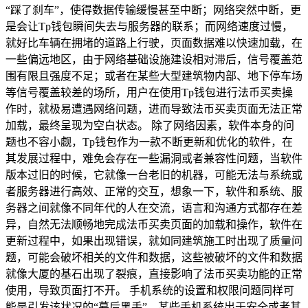
“踩了刹车”，使得数据传输缓慢甚至中断；网络突然中断，更
是会让Tp钱包瞬间失去与服务器的联系；而网络速度过慢，
就好比车辆在拥堵的道路上行驶，页面数据难以快速加载，在
一些偏远地区，由于网络基础设施建设相对滞后，信号覆盖范
围有限且强度不足；或者在某些大型建筑物内部、地下停车场
等信号覆盖较差的场所，用户在使用Tp钱包进行法币买卖操
作时，就极易遭遇网络问题，进而导致法币买卖页面无法正常
加载，最终呈现为空白状态。 除了网络因素，软件本身的问
题也不容小觑，Tp钱包作为一款不断更新和优化的软件，在
其发展过程中，难免会存在一些漏洞或者兼容性问题，当软件
版本过旧的时候，它就像一台老旧的机器，可能无法与系统或
者服务器进行高效、正常的交互，想象一下，软件和系统、服
务器之间就像不同年代的人在交流，语言和沟通方式都存在差
异，自然无法顺畅地完成法币买卖页面的加载和操作，软件在
更新过程中，如果出现错误，就如同建筑施工时出现了质量问
题，可能会破坏相关的文件和数据，这些被破坏的文件和数据
就像大厦的基石出现了裂痕，直接影响了法币买卖功能的正常
使用，导致页面打不开。 手机系统的设置和权限问题同样可
能是引发该状况的“幕后黑手”，某些手机系统出于安全或者其