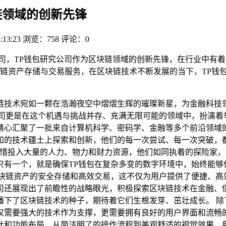
链领域的创新先锋
:13:23
浏览：758
评论：0
司，TP钱包研究公司作为区块链领域的创新先锋，在行业中有着
链资产存储与交易服务，在区块链技术不断发展的当下，TP钱
链技术宛如一颗在浩瀚夜空中熠熠生辉的璀璨新星，为金融科技领
司更是在这个机遇与挑战并存、充满无限可能的领域中，扮演着举
精心汇聚了一批来自计算机科学、密码学、金融等多个前沿领域
知的技术疆土上探索和创新，他们的每一次尝试、每一次突破，都
不惜投入大量的人力、物力和财力资源，他们如同执着的探险家
只有一个，就是确保TP钱包在复杂多变的数字环境中，始终能够
区块链资产的安全存储和高效交易，这不仅为用户提供了便捷、高
司还展现出了前瞻性的战略眼光，积极探索区块链技术在金融、
下了区块链技术的种子，期待着它们生根发芽、茁壮成长。 除
仅需要强大的技术作为支撑，更需要拥有良好的用户界面和流畅
计和功能布局，从简洁明了的操作流程到美观舒适的视觉效果，