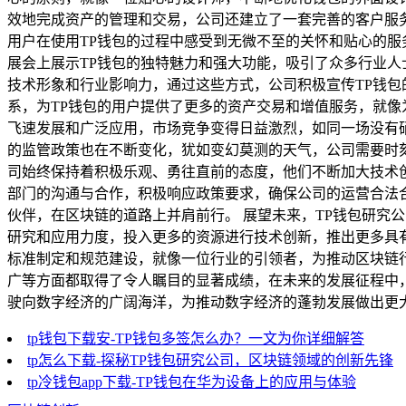
效地完成资产的管理和交易，公司还建立了一套完善的客户服
用户在使用TP钱包的过程中感受到无微不至的关怀和贴心的服
展会上展示TP钱包的独特魅力和强大功能，吸引了众多行业人
技术形象和行业影响力，通过这些方式，公司积极宣传TP钱
系，为TP钱包的用户提供了更多的资产交易和增值服务，就像
飞速发展和广泛应用，市场竞争变得日益激烈，如同一场没有
的监管政策也在不断变化，犹如变幻莫测的天气，公司需要时
司始终保持着积极乐观、勇往直前的态度，他们不断加大技术
部门的沟通与合作，积极响应政策要求，确保公司的运营合法
伙伴，在区块链的道路上并肩前行。 展望未来，TP钱包研究
研究和应用力度，投入更多的资源进行技术创新，推出更多具
标准制定和规范建设，就像一位行业的引领者，为推动区块链行
广等方面都取得了令人瞩目的显著成绩，在未来的发展征程中
驶向数字经济的广阔海洋，为推动数字经济的蓬勃发展做出更
tp钱包下载安-TP钱包多签怎么办？一文为你详细解答
tp怎么下载-探秘TP钱包研究公司，区块链领域的创新先锋
tp冷钱包app下载-TP钱包在华为设备上的应用与体验