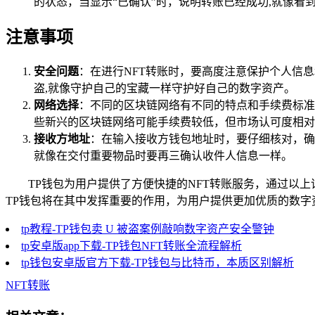
的状态，当显示“已确认”时，说明转账已经成功,就像看
注意事项
安全问题
：在进行NFT转账时，要高度注意保护个人信
盗,就像守护自己的宝藏一样守护好自己的数字资产。
网络选择
：不同的区块链网络有不同的特点和手续费标准
些新兴的区块链网络可能手续费较低，但市场认可度相对
接收方地址
：在输入接收方钱包地址时，要仔细核对，确
就像在交付重要物品时要再三确认收件人信息一样。
TP钱包为用户提供了方便快捷的NFT转账服务，通过以
TP钱包将在其中发挥重要的作用，为用户提供更加优质的数
tp教程-TP钱包卖 U 被盗案例敲响数字资产安全警钟
tp安卓版app下载-TP钱包NFT转账全流程解析
tp钱包安卓版官方下载-TP钱包与比特币，本质区别解析
NFT转账