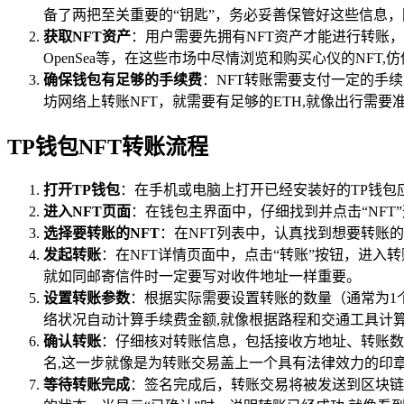
备了两把至关重要的“钥匙”，务必妥善保管好这些信息
获取NFT资产
：用户需要先拥有NFT资产才能进行转账，
OpenSea等，在这些市场中尽情浏览和购买心仪的NF
确保钱包有足够的手续费
：NFT转账需要支付一定的手
坊网络上转账NFT，就需要有足够的ETH,就像出行需要
TP钱包NFT转账流程
打开TP钱包
：在手机或电脑上打开已经安装好的TP钱包
进入NFT页面
：在钱包主界面中，仔细找到并点击“NFT
选择要转账的NFT
：在NFT列表中，认真找到想要转账的
发起转账
：在NFT详情页面中，点击“转账”按钮，进
就如同邮寄信件时一定要写对收件地址一样重要。
设置转账参数
：根据实际需要设置转账的数量（通常为1
络状况自动计算手续费金额,就像根据路程和交通工具计
确认转账
：仔细核对转账信息，包括接收方地址、转账数
名,这一步就像是为转账交易盖上一个具有法律效力的印
等待转账完成
：签名完成后，转账交易将被发送到区块链