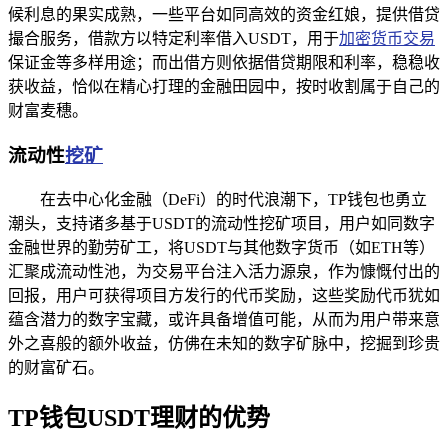
候利息的果实成熟，一些平台如同高效的资金红娘，提供借贷
撮合服务，借款方以特定利率借入USDT，用于
加密货币交易
保证金等多样用途；而出借方则依据借贷期限和利率，稳稳收
获收益，恰似在精心打理的金融田园中，按时收割属于自己的
财富麦穗。
流动性
挖矿
在去中心化金融（DeFi）的时代浪潮下，TP钱包也勇立
潮头，支持诸多基于USDT的流动性挖矿项目，用户如同数字
金融世界的勤劳矿工，将USDT与其他数字货币（如ETH等）
汇聚成流动性池，为交易平台注入活力源泉，作为慷慨付出的
回报，用户可获得项目方发行的代币奖励，这些奖励代币犹如
蕴含潜力的数字宝藏，或许具备增值可能，从而为用户带来意
外之喜般的额外收益，仿佛在未知的数字矿脉中，挖掘到珍贵
的财富矿石。
TP钱包USDT理财的优势