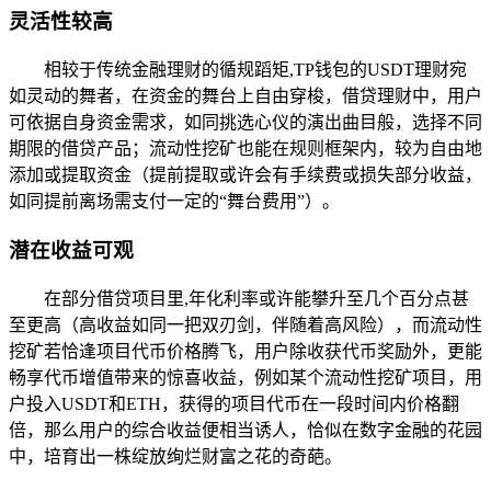
灵活性较高
相较于传统金融理财的循规蹈矩,TP钱包的USDT理财宛
如灵动的舞者，在资金的舞台上自由穿梭，借贷理财中，用户
可依据自身资金需求，如同挑选心仪的演出曲目般，选择不同
期限的借贷产品；流动性挖矿也能在规则框架内，较为自由地
添加或提取资金（提前提取或许会有手续费或损失部分收益，
如同提前离场需支付一定的“舞台费用”）。
潜在收益可观
在部分借贷项目里,年化利率或许能攀升至几个百分点甚
至更高（高收益如同一把双刃剑，伴随着高风险），而流动性
挖矿若恰逢项目代币价格腾飞，用户除收获代币奖励外，更能
畅享代币增值带来的惊喜收益，例如某个流动性挖矿项目，用
户投入USDT和ETH，获得的项目代币在一段时间内价格翻
倍，那么用户的综合收益便相当诱人，恰似在数字金融的花园
中，培育出一株绽放绚烂财富之花的奇葩。