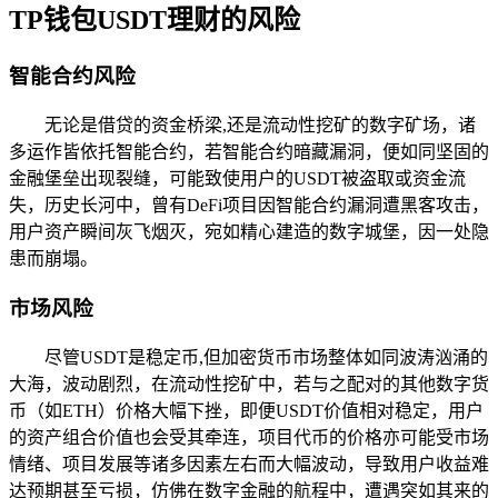
TP钱包USDT理财的风险
智能合约风险
无论是借贷的资金桥梁,还是流动性挖矿的数字矿场，诸
多运作皆依托智能合约，若智能合约暗藏漏洞，便如同坚固的
金融堡垒出现裂缝，可能致使用户的USDT被盗取或资金流
失，历史长河中，曾有DeFi项目因智能合约漏洞遭黑客攻击，
用户资产瞬间灰飞烟灭，宛如精心建造的数字城堡，因一处隐
患而崩塌。
市场风险
尽管USDT是稳定币,但加密货币市场整体如同波涛汹涌的
大海，波动剧烈，在流动性挖矿中，若与之配对的其他数字货
币（如ETH）价格大幅下挫，即便USDT价值相对稳定，用户
的资产组合价值也会受其牵连，项目代币的价格亦可能受市场
情绪、项目发展等诸多因素左右而大幅波动，导致用户收益难
达预期甚至亏损，仿佛在数字金融的航程中，遭遇突如其来的