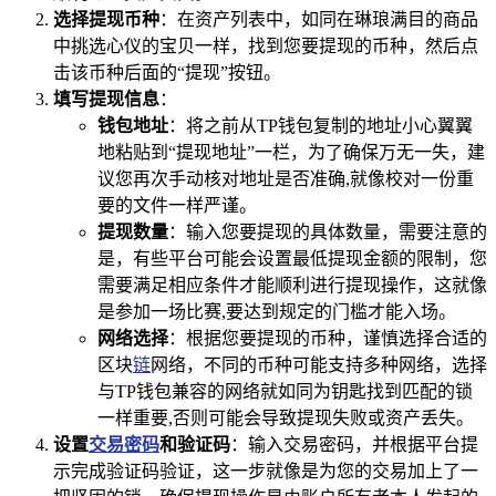
选择提现币种
：在资产列表中，如同在琳琅满目的商品
中挑选心仪的宝贝一样，找到您要提现的币种，然后点
击该币种后面的“提现”按钮。
填写提现信息
：
钱包地址
：将之前从TP钱包复制的地址小心翼翼
地粘贴到“提现地址”一栏，为了确保万无一失，建
议您再次手动核对地址是否准确,就像校对一份重
要的文件一样严谨。
提现数量
：输入您要提现的具体数量，需要注意的
是，有些平台可能会设置最低提现金额的限制，您
需要满足相应条件才能顺利进行提现操作，这就像
是参加一场比赛,要达到规定的门槛才能入场。
网络选择
：根据您要提现的币种，谨慎选择合适的
区块
链
网络，不同的币种可能支持多种网络，选择
与TP钱包兼容的网络就如同为钥匙找到匹配的锁
一样重要,否则可能会导致提现失败或资产丢失。
设置
交易密码
和验证码
：输入交易密码，并根据平台提
示完成验证码验证，这一步就像是为您的交易加上了一