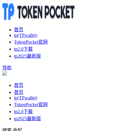
首页
tp(TPwallet)
TokenPocket官网
tp2.0下载
tp2025最新版
导航
首页
首页
tp(TPwallet)
TokenPocket官网
tp2.0下载
tp2025最新版
搜索
收起