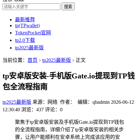
搜索
最新推荐
tp(TPwallet)
TokenPocket官网
tp2.0下载
tp2025最新版
当前位置：
首页
tp2025最新版
正文
>
>
tp安卓版安装-手机版Gate.io提现到TP钱
包全流程指南
tp2025最新版
来源：网络 作者： 编辑：qbadmin
2026-06-12
12:30:40
浏览：437
评论：0
聚焦于tp安卓版安装及手机版Gate.io提现到TP钱包
的全流程指南，详细介绍了tp安卓版安装的相关步
骤，让用户能顺利在安卓系统上完成该应用的安