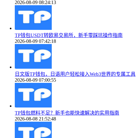
2026-08-09 08:24:13
TP钱包USDT转欧易交易所，新手零踩坑操作指南
2026-08-09 07:42:18
日文版TP钱包，日语用户轻松接入Web3世界的专属工具
2026-08-09 07:00:55
TP钱包燃料不足？新手也能快速解决的实用指南
2026-08-08 21:52:48