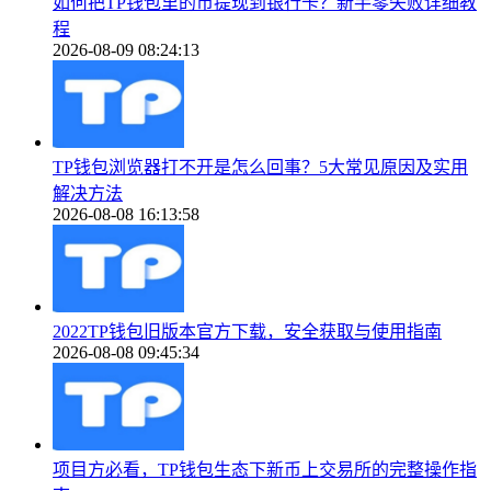
如何把TP钱包里的币提现到银行卡？新手零失败详细教
程
2026-08-09 08:24:13
TP钱包浏览器打不开是怎么回事？5大常见原因及实用
解决方法
2026-08-08 16:13:58
2022TP钱包旧版本官方下载，安全获取与使用指南
2026-08-08 09:45:34
项目方必看，TP钱包生态下新币上交易所的完整操作指