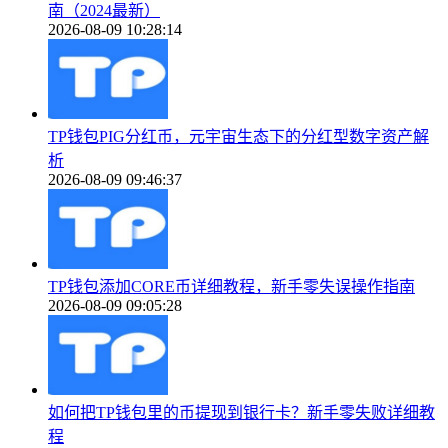
南（2024最新）
2026-08-09 10:28:14
TP钱包PIG分红币，元宇宙生态下的分红型数字资产解
析
2026-08-09 09:46:37
TP钱包添加CORE币详细教程，新手零失误操作指南
2026-08-09 09:05:28
如何把TP钱包里的币提现到银行卡？新手零失败详细教
程