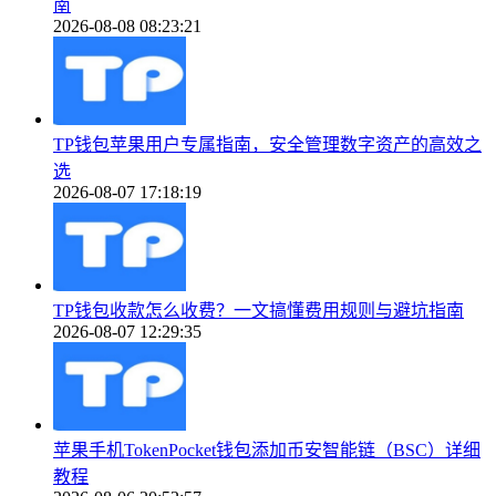
南
2026-08-08 08:23:21
TP钱包苹果用户专属指南，安全管理数字资产的高效之
选
2026-08-07 17:18:19
TP钱包收款怎么收费？一文搞懂费用规则与避坑指南
2026-08-07 12:29:35
苹果手机TokenPocket钱包添加币安智能链（BSC）详细
教程