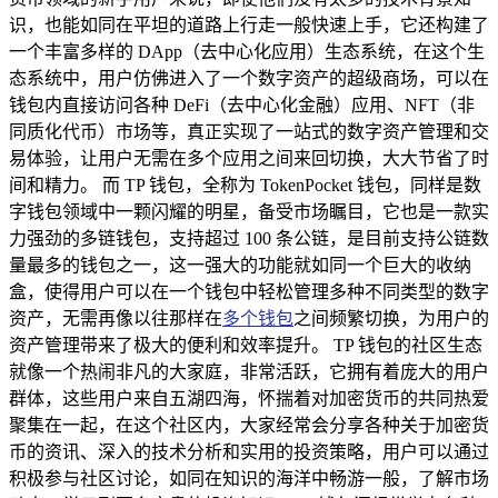
识，也能如同在平坦的道路上行走一般快速上手，它还构建了
一个丰富多样的 DApp（去中心化应用）生态系统，在这个生
态系统中，用户仿佛进入了一个数字资产的超级商场，可以在
钱包内直接访问各种 DeFi（去中心化金融）应用、NFT（非
同质化代币）市场等，真正实现了一站式的数字资产管理和交
易体验，让用户无需在多个应用之间来回切换，大大节省了时
间和精力。 而 TP 钱包，全称为 TokenPocket 钱包，同样是数
字钱包领域中一颗闪耀的明星，备受市场瞩目，它也是一款实
力强劲的多链钱包，支持超过 100 条公链，是目前支持公链数
量最多的钱包之一，这一强大的功能就如同一个巨大的收纳
盒，使得用户可以在一个钱包中轻松管理多种不同类型的数字
资产，无需再像以往那样在
多个钱包
之间频繁切换，为用户的
资产管理带来了极大的便利和效率提升。 TP 钱包的社区生态
就像一个热闹非凡的大家庭，非常活跃，它拥有着庞大的用户
群体，这些用户来自五湖四海，怀揣着对加密货币的共同热爱
聚集在一起，在这个社区内，大家经常会分享各种关于加密货
币的资讯、深入的技术分析和实用的投资策略，用户可以通过
积极参与社区讨论，如同在知识的海洋中畅游一般，了解市场