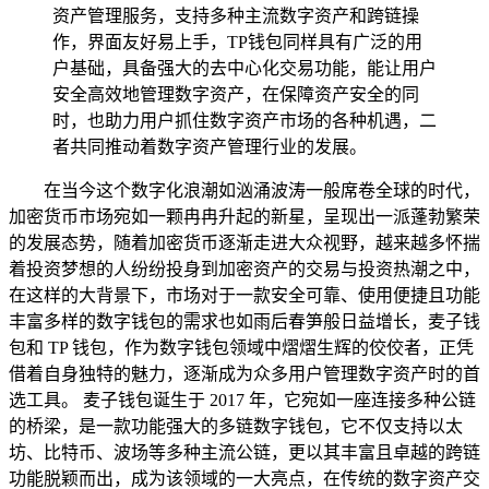
资产管理服务，支持多种主流数字资产和跨链操
作，界面友好易上手，TP钱包同样具有广泛的用
户基础，具备强大的去中心化交易功能，能让用户
安全高效地管理数字资产，在保障资产安全的同
时，也助力用户抓住数字资产市场的各种机遇，二
者共同推动着数字资产管理行业的发展。
在当今这个数字化浪潮如汹涌波涛一般席卷全球的时代，
加密货币市场宛如一颗冉冉升起的新星，呈现出一派蓬勃繁荣
的发展态势，随着加密货币逐渐走进大众视野，越来越多怀揣
着投资梦想的人纷纷投身到加密资产的交易与投资热潮之中，
在这样的大背景下，市场对于一款安全可靠、使用便捷且功能
丰富多样的数字钱包的需求也如雨后春笋般日益增长，麦子钱
包和 TP 钱包，作为数字钱包领域中熠熠生辉的佼佼者，正凭
借着自身独特的魅力，逐渐成为众多用户管理数字资产时的首
选工具。 麦子钱包诞生于 2017 年，它宛如一座连接多种公链
的桥梁，是一款功能强大的多链数字钱包，它不仅支持以太
坊、比特币、波场等多种主流公链，更以其丰富且卓越的跨链
功能脱颖而出，成为该领域的一大亮点，在传统的数字资产交