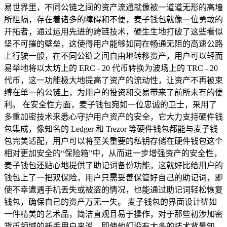
易世界里，不同公链之间的资产流通就像被一道道无形的高墙
所阻隔，存在着诸多的障碍和不便，麦子钱包就像一位勇敢的
开拓者，通过运用先进的跨链技术，硬生生地打破了这些看似
坚不可摧的壁垒，这使得用户能够如同在畅通无阻的高速公路
上行驶一般，在不同公链之间自由地转移资产，用户可以轻而
易举地将以太坊上的 ERC - 20 代币转换为波场上的 TRC - 20
代币，这一功能极大地提高了资产的流动性，让资产不再被束
缚在单一的公链上，为用户的投资和交易带来了前所未有的便
利。 在安全性方面，麦子钱包宛如一位忠诚的卫士，采用了
多重加密技术来悉心守护用户资产的安全，它大力支持硬件钱
包集成，像知名的 Ledger 和 Trezor 等硬件钱包都能与麦子钱
包完美适配，用户可以将至关重要的私钥存储在硬件钱包这个
相对更加安全的“保险箱”中，从而进一步增强资产的安全性，
麦子钱包还贴心地提供了助记词备份功能，这就好比给用户的
钱包上了一把双保险，用户只需妥善保管好自己的助记词，即
使不幸遭遇手机丢失或被盗的情况，也能通过助记词轻松恢复
钱包，确保自己的资产万无一失。 麦子钱包的界面设计犹如
一件精美的艺术品，简洁直观且易于操作，对于那些初涉加密
货币领域的新手用户来说，即使他们没有太多的技术背景知