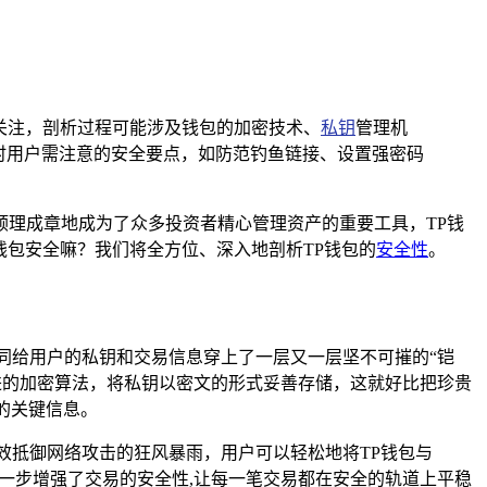
受关注，剖析过程可能涉及钱包的加密技术、
私钥
管理机
时用户需注意的安全要点，如防范钓鱼链接、设置强密码
理成章地成为了众多投资者精心管理资产的重要工具，TP钱
P钱包安全嘛？我们将全方位、深入地剖析TP钱包的
安全性
。
同给用户的私钥和交易信息穿上了一层又一层坚不可摧的“铠
进的加密算法，将私钥以密文的形式妥善存储，这就好比把珍贵
的关键信息。
效抵御网络攻击的狂风暴雨，用户可以轻松地将TP钱包与
，进一步增强了交易的安全性,让每一笔交易都在安全的轨道上平稳