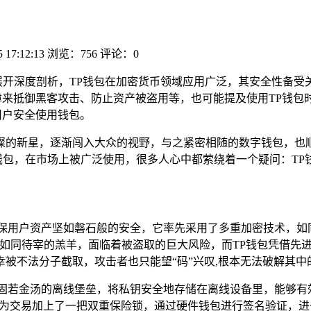
5 17:12:13
浏览：756
评论：0
性展开深度剖析，TP钱包在加密货币领域应用广泛，其安全性备
障来抵御黑客攻击、防止资产被盗用等，也可能提及使用TP钱包
用户安全使用钱包。
璨的新星，逐渐闯入大众的视野，与之紧密相随的数字钱包，也顺
数字钱包，在市场上被广泛使用，很多人心中都萦绕着一个疑问：T
确保用户资产坚如磐石般的安全，它率先采用了多重加密技术，如
就如同待宰的羔羊，面临着被盗取的巨大风险，而TP钱包凭借先
被不法分子截取，攻击者也只能望“码”兴叹,根本无法破解其中
固若金汤的离线堡垒，将私钥安全地存储在离线设备里，能够有
易时，如同为交易加上了一把双重保险锁，通过硬件钱包进行签名验证