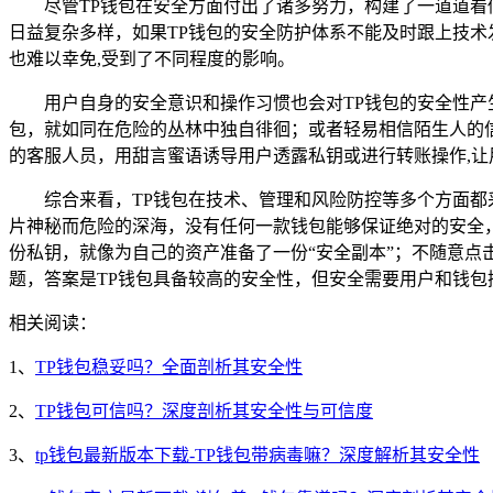
尽管TP钱包在安全方面付出了诸多努力，构建了一道道
日益复杂多样，如果TP钱包的安全防护体系不能及时跟上技
也难以幸免,受到了不同程度的影响。
用户自身的安全意识和操作习惯也会对TP钱包的安全性
包，就如同在危险的丛林中独自徘徊；或者轻易相信陌生人的
的客服人员，用甜言蜜语诱导用户透露私钥或进行转账操作,让
综合来看，TP钱包在技术、管理和风险防控等多个方面
片神秘而危险的深海，没有任何一款钱包能够保证绝对的安全
份私钥，就像为自己的资产准备了一份“安全副本”；不随意点
题，答案是TP钱包具备较高的安全性，但安全需要用户和钱
相关阅读：
1、
TP钱包稳妥吗？全面剖析其安全性
2、
TP钱包可信吗？深度剖析其安全性与可信度
3、
tp钱包最新版本下载-TP钱包带病毒嘛？深度解析其安全性