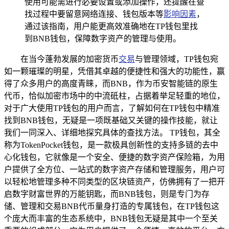
使用可能需进行必要设置或添加操作，还提醒在查
找过程中要留意网络连接、钱包版本等
影响因素
，
通过该指南，用户能更高效准确地在TP钱包里找
到BNB钱包，保障数字资产的管理与使用。
在当今蓬勃发展的加密货币
交易
与管理领域，TP钱包宛
如一颗璀璨的明星，凭借其卓越的便捷性和强大的功能性，赢
得了众多用户的高度青睐，而BNB，作为币安智能链的原生
代币，恰似加密市场中的中流砥柱，占据着举足轻重的地位，
对于广大使用TP钱包的用户而言，了解如何在TP钱包中精准
找到BNB钱包，无疑是一项既基础又关键的操作技能，就让
我们一同深入、详细地探究具体的查找方法。 TP钱包，其全
称为TokenPocket钱包，是一款极具创新性的支持多链的去中
心化钱包，它就像是一个安全、便捷的数字资产保险箱，为用
户提供了全方位、一站式的数字资产存储和管理服务，用户可
以轻松地管理多种不同类型的区块链资产，仿佛拥有了一把开
启数字财富世界的万能钥匙，而BNB钱包，则是专门为存
储、管理和交易BNB代币量身打造的专属钱包，在TP钱包这
个庞大而丰富的生态系统中，BNB钱包无疑是其中一个至关